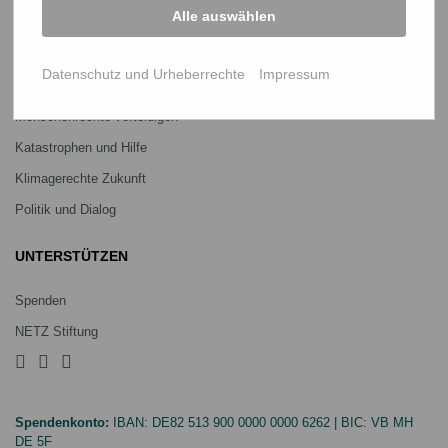
PROJEKTE
Alle auswählen
Ein Leben lang genug Reis
Datenschutz und Urheberrechte
Impressum
Jedes Kind braucht Bildung
Menschenrechte verteidigen
Katastrophen und Hilfe
Klimagerechte Zukunft
Politik und Dialog
UNTERSTÜTZEN
Spenden
NETZ Stiftung
Spendenkonto:
IBAN:
DE82 513 900 0000 0000 6262
| BIC:
VB MH
DE 5F