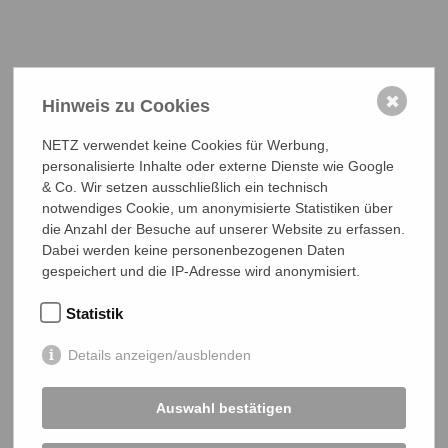
✖
Hinweis zu Cookies
NETZ Partnerschaft für Entwicklung und Gerechtigkeit e.V.
Marktlaubenstraße 9
NETZ verwendet keine Cookies für Werbung,
35390 Gießen
personalisierte Inhalte oder externe Dienste wie Google
Germany
& Co. Wir setzen ausschließlich ein technisch
Telefon
0641 - 26 555 600
notwendiges Cookie, um anonymisierte Statistiken über
netz@bangladesch.org
die Anzahl der Besuche auf unserer Website zu erfassen.
Dabei werden keine personenbezogenen Daten
gespeichert und die IP-Adresse wird anonymisiert.
START
Statistik
Bangladesch-Portal
Projekte
Details anzeigen/ausblenden
Über uns
Auswahl bestätigen
Mitmachen