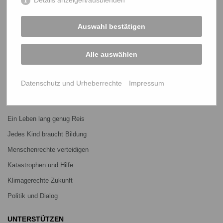
START
Auswahl bestätigen
Bangladesch-Portal
Projekte
Alle auswählen
Über uns
Mitmachen
Datenschutz und Urheberrechte
Impressum
PROJEKTE
Ein Leben lang genug Reis
Jedes Kind braucht Bildung
Menschenrechte verteidigen
Katastrophen und Hilfe
Klimagerechte Zukunft
Politik und Dialog
UNTERSTÜTZEN