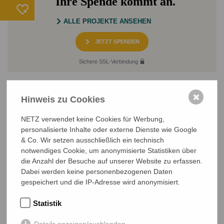
Ihre Spende kommt an.
ALLE PROJEKTE ANSEHEN
JETZT SPENDEN
Sichere SSL-Verbindung
✖
Hinweis zu Cookies
NETZ verwendet keine Cookies für Werbung,
personalisierte Inhalte oder externe Dienste wie Google
& Co. Wir setzen ausschließlich ein technisch
NETZ Partnerschaft für Entwicklung und Gerechtigkeit e.V.
notwendiges Cookie, um anonymisierte Statistiken über
Marktlaubenstraße 9
die Anzahl der Besuche auf unserer Website zu erfassen.
35390 Gießen
Dabei werden keine personenbezogenen Daten
Germany
gespeichert und die IP-Adresse wird anonymisiert.
Telefon
0641 - 26 555 600
netz@bangladesch.org
Statistik
Details anzeigen/ausblenden