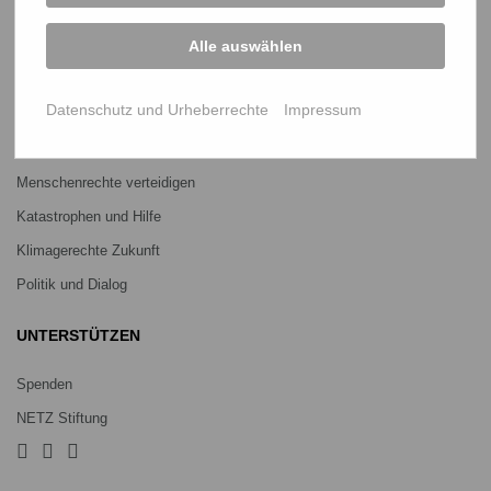
Mitmachen
Alle auswählen
PROJEKTE
Datenschutz und Urheberrechte
Impressum
Ein Leben lang genug Reis
Jedes Kind braucht Bildung
Menschenrechte verteidigen
Katastrophen und Hilfe
Klimagerechte Zukunft
Politik und Dialog
UNTERSTÜTZEN
Spenden
NETZ Stiftung