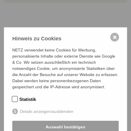
✖
Hinweis zu Cookies
NETZ Partnerschaft für Entwicklung und Gerechtigkeit e.V.
NETZ verwendet keine Cookies für Werbung,
Marktlaubenstraße 9
personalisierte Inhalte oder externe Dienste wie Google
35390 Gießen
& Co. Wir setzen ausschließlich ein technisch
Germany
notwendiges Cookie, um anonymisierte Statistiken über
Telefon
0641 - 26 555 600
die Anzahl der Besuche auf unserer Website zu erfassen.
netz@bangladesch.org
Dabei werden keine personenbezogenen Daten
gespeichert und die IP-Adresse wird anonymisiert.
START
Statistik
Bangladesch-Portal
Details anzeigen/ausblenden
Projekte
Über uns
Auswahl bestätigen