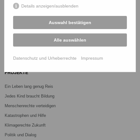
Details anzeigen/ausblenden
START
Auswahl bestätigen
Bangladesch-Portal
Projekte
Alle auswählen
Über uns
Datenschutz und Urheberrechte
Impressum
Mitmachen
PROJEKTE
Ein Leben lang genug Reis
Jedes Kind braucht Bildung
Menschenrechte verteidigen
Katastrophen und Hilfe
Klimagerechte Zukunft
Politik und Dialog