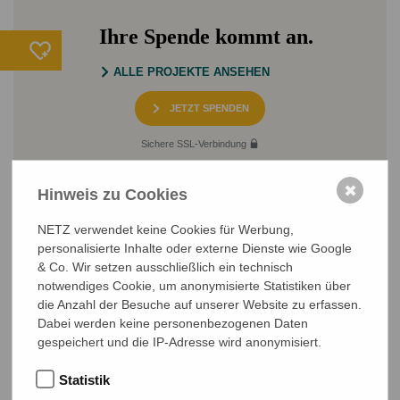
Ihre Spende kommt an.
ALLE PROJEKTE ANSEHEN
JETZT SPENDEN
Sichere SSL-Verbindung
✖
Hinweis zu Cookies
NETZ verwendet keine Cookies für Werbung,
personalisierte Inhalte oder externe Dienste wie Google
& Co. Wir setzen ausschließlich ein technisch
notwendiges Cookie, um anonymisierte Statistiken über
NETZ Partnerschaft für Entwicklung und Gerechtigkeit e.V.
die Anzahl der Besuche auf unserer Website zu erfassen.
Marktlaubenstraße 9
Dabei werden keine personenbezogenen Daten
35390 Gießen
gespeichert und die IP-Adresse wird anonymisiert.
Germany
Telefon
0641 - 26 555 600
Statistik
netz@bangladesch.org