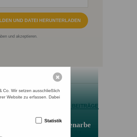
LDEN UND DATEI HERUNTERLADEN
ben und akzeptieren.
✖
Menschenwürde im
 Co. Wir setzen ausschließlich
Ausverkauf – NETZ
rer Website zu erfassen. Dabei
protestiert gegen
ALLE BEITRÄGE
Kürzungen in der
Statistik
Entwicklungszusammenarbe
it