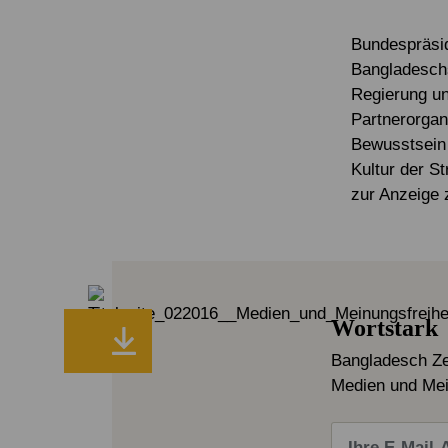
Service & Kontakt
Service & Kontakt
Spenden FAQ
Mitglied werden
Newsletter
Bundespräside
Bangladeschs
Newsletter
Regierung u
Partnerorgan
Bewusstsein 
Kultur der S
zur Anzeige 
Wortstark
Bangladesch Zei
Medien und Mei