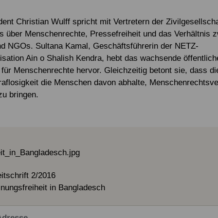
Alle Projekte
Service & Kontakt
Eigene Spendenaktion anlegen
Mitglied werden
nt Christian Wulff spricht mit Vertretern der Zivilgesellscha
 über Menschenrechte, Pressefreiheit und das Verhältnis 
Jetzt online spenden
nd NGOs. Sultana Kamal, Geschäftsführerin der NETZ-
isation Ain o Shalish Kendra, hebt das wachsende öffentlich
für Menschenrechte hervor. Gleichzeitig betont sie, dass d
traflosigkeit die Menschen davon abhalte, Menschenrechtsv
zu bringen.
tschrift 2/2016
nungsfreiheit in Bangladesch