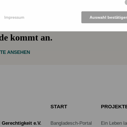
e
Impressum
Auswahl bestätige
nde kommt an.
KTE ANSEHEN
START
PROJEKT
Gerechtigkeit e.V.
Bangladesch-Portal
Ein Leben l