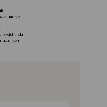
Eigene Spendenaktion anlegen
Mediathek
ft
zwischen der
e
ie bestehende
erletzungen