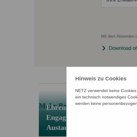
Mit dem Absenden d
Download o
Hinweis zu Cookies
NETZ verwendet keine Cookies f
ein technisch notwendiges Cook
werden keine personenbezogene
Mehr Beiträge
Ehrenamtscafé bei NETZ –
Engagieren, Vernetzen,
Austauschen