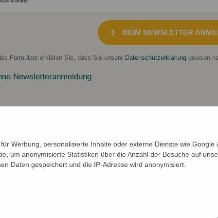
BEIM NEWSLETTER ANME
es Formulars erklären Sie, dass Sie unsere
Datenschutzerklärung
gelesen ha
hne Newsletteranmeldung
ür Werbung, personalisierte Inhalte oder externe Dienste wie Google &
ie, um anonymisierte Statistiken über die Anzahl der Besuche auf unse
n Daten gespeichert und die IP-Adresse wird anonymisiert.
How They Stop It!