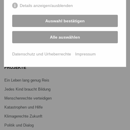
Details anzeigen/ausblenden
START
Auswahl bestätigen
Bangladesch-Portal
Projekte
Alle auswählen
Über uns
Datenschutz und Urheberrechte
Impressum
Mitmachen
PROJEKTE
Ein Leben lang genug Reis
Jedes Kind braucht Bildung
Menschenrechte verteidigen
Katastrophen und Hilfe
Klimagerechte Zukunft
Politik und Dialog