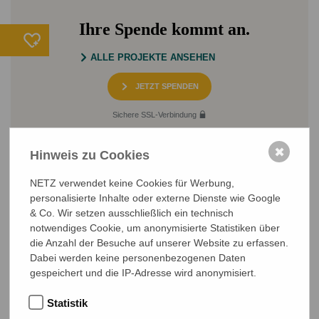
Ihre Spende kommt an.
ALLE PROJEKTE ANSEHEN
JETZT SPENDEN
Sichere SSL-Verbindung
✖
Hinweis zu Cookies
NETZ verwendet keine Cookies für Werbung,
personalisierte Inhalte oder externe Dienste wie Google
& Co. Wir setzen ausschließlich ein technisch
notwendiges Cookie, um anonymisierte Statistiken über
NETZ Partnerschaft für Entwicklung und Gerechtigkeit e.V.
die Anzahl der Besuche auf unserer Website zu erfassen.
Marktlaubenstraße 9
Dabei werden keine personenbezogenen Daten
35390 Gießen
gespeichert und die IP-Adresse wird anonymisiert.
Germany
Telefon
0641 - 26 555 600
Statistik
netz@bangladesch.org