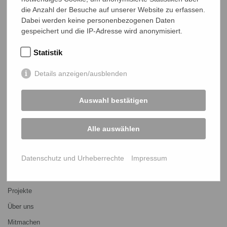
die Anzahl der Besuche auf unserer Website zu erfassen.
Dabei werden keine personenbezogenen Daten
gespeichert und die IP-Adresse wird anonymisiert.
Statistik
NETZ Partnerschaft für Entwicklung und Gerechtigkeit e.V.
Details anzeigen/ausblenden
Marktlaubenstraße 9
35390 Gießen
Auswahl bestätigen
Germany
Telefon
0641 - 26 555 600
netz@bangladesch.org
Alle auswählen
START
Datenschutz und Urheberrechte
Impressum
Bangladesch-Portal
Projekte
Über uns
Mitmachen