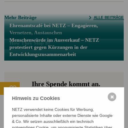
Mehr Beiträge
ALLE BEITRÄGE
Ehrenamtscafé bei NETZ – Engagieren,
Vernetzen, Austauschen
Menschenwürde im Ausverkauf – NETZ
How They Stop It!
protestiert gegen Kürzungen in der
Entwicklungszusammenarbeit
Ihre Spende kommt an.
ALLE PROJEKTE ANSEHEN
✖
Hinweis zu Cookies
JETZT SPENDEN
NETZ verwendet keine Cookies für Werbung,
personalisierte Inhalte oder externe Dienste wie Google
Sichere SSL-Verbindung
& Co. Wir setzen ausschließlich ein technisch
notwendiges Cookie, um anonymisierte Statistiken über