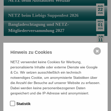
NETZ beim Altstadtfest Wetzlar
AUG
22
2026
NETZ beim Liebigs Suppenfest 2026
NOV
Bangladeschtagung und NETZ-
01
2026
Mitgliederversammlung 2027
JUN
11
2027
✖
Hinweis zu Cookies
NETZ verwendet keine Cookies für Werbung,
personalisierte Inhalte oder externe Dienste wie Google
& Co. Wir setzen ausschließlich ein technisch
notwendiges Cookie, um anonymisierte Statistiken über
NETZ Partnerschaft für Entwicklung und Gerechtigkeit e.V.
die Anzahl der Besuche auf unserer Website zu erfassen.
Marktlaubenstraße 9
Dabei werden keine personenbezogenen Daten
35390 Gießen
gespeichert und die IP-Adresse wird anonymisiert.
Germany
Telefon
0641 - 26 555 600
Statistik
netz@bangladesch.org