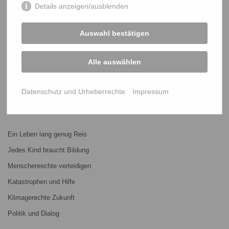
Details anzeigen/ausblenden
START
Auswahl bestätigen
Bangladesch-Portal
Projekte
Alle auswählen
Über uns
Mitmachen
Datenschutz und Urheberrechte
Impressum
PROJEKTE
Ein Leben lang genug Reis
Jedes Kind braucht Bildung
Menschenrechte verteidigen
Katastrophen und Hilfe
Klimagerechte Zukunft
Politik und Dialog