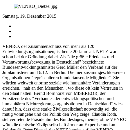
Samstag, 19. Dezember 2015
VENRO, der Zusammenschluss von mehr als 120
Entwicklungsorganisationen, ist heute 20 Jahre alt. NETZ war
schon bei der Gründung dabei. Als "die größte Friedens- und
Verantwortungsbewegung in Deutschland" bezeichnete
Bundesentwicklungsminister Gerd Müller den Verband auf der
Jubiläumsfeier am 16.12. in Berlin. Die hier zusammgeschlossenen
Organisationen "repräsentieren hundertausende Mitglieder". Sie
würden weltweit enorme soziale wie humanitäre Veränderungen
erreichen, "nah an den Menschen", wo diese oft kein Vertrauen in
den Staat hätten. Bernd Bornhorst von MISEREOR, der
Vorsitzende des "Verbandes der entwicklungspolitischen und
humanitären Nichtregierungsorganisationen in Deutschland" wies
darauf hin, dass eine starke Zivilgesellschaft notwendig sei, die
mutig vorangehe und der Politik den Weg zeige. Claudia Roth,
stellvertretende Präsidentin des Bundestages, meinte, ohne VENRO
wäre die deutsche Zivilgesellschaft ärmer an Expertise und an
Solidarität. Peter Dietzel, der NETZ bereits auf der VENRO-