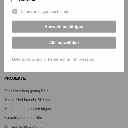
Telefon
0641 - 26 555 600
netz@bangladesch.org
Details anzeigen/ausblenden
START
Auswahl bestätigen
Bangladesch-Portal
Alle auswählen
Projekte
Über uns
Datenschutz und Urheberrechte
Impressum
Mitmachen
PROJEKTE
Ein Leben lang genug Reis
Jedes Kind braucht Bildung
Menschenrechte verteidigen
Katastrophen und Hilfe
Klimagerechte Zukunft