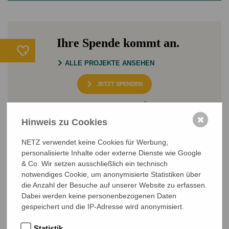
Ihre Spende kommt an.
ALLE PROJEKTE ANSEHEN
JETZT SPENDEN
Sichere SSL-Verbindung
✖
Hinweis zu Cookies
NETZ verwendet keine Cookies für Werbung,
personalisierte Inhalte oder externe Dienste wie Google
& Co. Wir setzen ausschließlich ein technisch
notwendiges Cookie, um anonymisierte Statistiken über
die Anzahl der Besuche auf unserer Website zu erfassen.
NETZ Partnerschaft für Entwicklung und Gerechtigkeit e.V.
Dabei werden keine personenbezogenen Daten
Marktlaubenstraße 9
gespeichert und die IP-Adresse wird anonymisiert.
35390 Gießen
Germany
Statistik