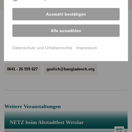
Auswahl bestätigen
Schreibt mir gerne bei Fragen
Alle auswählen
Datenschutz und Urheberrechte
Impressum
Hallo, ich bin
Clara Gülich
.
Hast Du Fragen zum Alumni-Treffen? Ich
helfe gerne weiter.
0641 - 26 555 627
guelich@bangladesch.org
Weitere Veranstaltungen
NETZ beim Altstadtfest Wetzlar
AUG