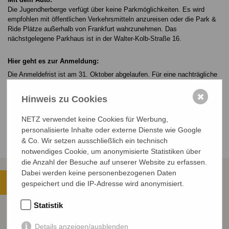
Die Jugendherberge verfügt über keine Parkmöglichkeiten. Es wird
empfohlen mit öffentlichen Verkehrsmitteln anzureisen oder die Park &
Ride Plätze außerhalb von Frankfurt wahrzunehmen. Das
nächstgelegene Parkhaus ist in der Walter-Kolb-Straße 16.
Hier geht es zur Anmeldung:
Die Anmeldefrist ist am 31. Oktober abgelaufen. Für eine nachträgliche
Anmeldung, wendet Euch bitte an Clara Gülich.
✖
Nach Anmeldeschluss können wir keine Zimmer mehr garantieren.
Hinweis zu Cookies
Bitte beachte: Falls Kosten durch eine Absage entstehen, müssen wir
NETZ verwendet keine Cookies für Werbung,
diese leider weiterberechnen.
personalisierte Inhalte oder externe Dienste wie Google
Wir freuen uns auf ein schönes Wochenende mit Euch!
& Co. Wir setzen ausschließlich ein technisch
notwendiges Cookie, um anonymisierte Statistiken über
die Anzahl der Besuche auf unserer Website zu erfassen.
Dabei werden keine personenbezogenen Daten
gespeichert und die IP-Adresse wird anonymisiert.
Statistik
Programm für das Alumni-
DOWNLOAD
Treffen 2026
Details anzeigen/ausblenden