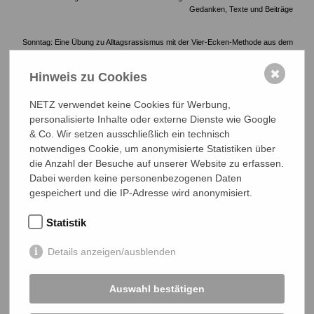
Gedanken, Texte und Beiträge
Sonntag: Eine Übung zu Alltagsrassismus mit der Vier-Ecken-Methode aus dem
Lernkoffer Kolonialismus.
✖
Hinweis zu Cookies
Du möchtest den NETZ-Arbeitskreis
NETZ verwendet keine Cookies für Werbung,
personalisierte Inhalte oder externe Dienste wie Google
Bildung kennenlernen?
& Co. Wir setzen ausschließlich ein technisch
notwendiges Cookie, um anonymisierte Statistiken über
die Anzahl der Besuche auf unserer Website zu erfassen.
Dabei werden keine personenbezogenen Daten
Hallo, ich bin
Gwendolyn Bömeke.
Du hast noch Fragen zum
gespeichert und die IP-Adresse wird anonymisiert.
Arbeitskreis Bildung? Melde Dich gerne bei mir.
MEHR ZUM NETZ-ARBEITSKREIS BILDUNG
Statistik
Details anzeigen/ausblenden
0641 - 26 555 618
boemeke@bangladesch.org
Auswahl bestätigen