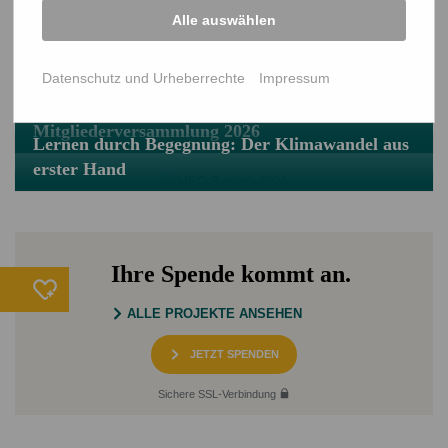
Alle auswählen
Mehr Beiträge
ALLE BEITRÄGE
Lernen von Expert*innen: Leben im
Datenschutz und Urheberrechte
Impressum
Klimahotspot
Bangladeschtagung und NETZ-
Mitgliederversammlung 2026
Lernen durch Begegnung: Der Klimawandel aus
erster Hand
Ihre Spende kommt an.
ALLE PROJEKTE ANSEHEN
JETZT SPENDEN
Sichere SSL-Verbindung