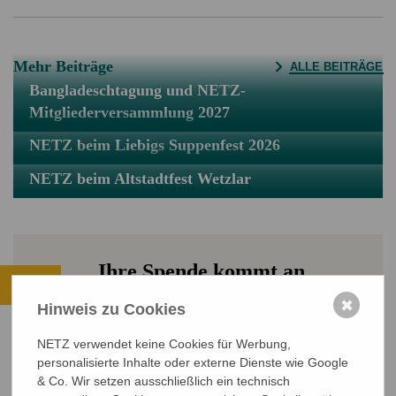
Mehr Beiträge
ALLE BEITRÄGE
Bangladeschtagung und NETZ-
Mitgliederversammlung 2027
NETZ beim Liebigs Suppenfest 2026
NETZ beim Altstadtfest Wetzlar
Ihre Spende kommt an.
✖
ALLE PROJEKTE ANSEHEN
Hinweis zu Cookies
JETZT SPENDEN
NETZ verwendet keine Cookies für Werbung,
personalisierte Inhalte oder externe Dienste wie Google
Sichere SSL-Verbindung
& Co. Wir setzen ausschließlich ein technisch