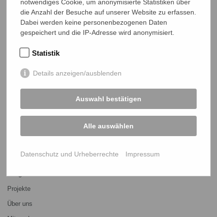
notwendiges Cookie, um anonymisierte Statistiken über
die Anzahl der Besuche auf unserer Website zu erfassen.
Dabei werden keine personenbezogenen Daten
gespeichert und die IP-Adresse wird anonymisiert.
Statistik
Details anzeigen/ausblenden
NETZ Partnerschaft für Entwicklung und Gerechtigkeit e.V.
Marktlaubenstraße 9
35390 Gießen
Auswahl bestätigen
Germany
Telefon
0641 - 26 555 600
Alle auswählen
netz@bangladesch.org
START
Datenschutz und Urheberrechte
Impressum
Bangladesch-Portal
Projekte
Über uns