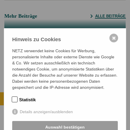
Mehr Beiträge
ALLE BEITRÄGE
Klima ist eine Gerechtigkeitsfrage
✖
Hinweis zu Cookies
Stimmen der Stärke aus Bangladesch
NETZ verwendet keine Cookies für Werbung,
Betroffene aus Bangladesch und Dr. Insa Thiele
personalisierte Inhalte oder externe Dienste wie Google
& Co. Wir setzen ausschließlich ein technisch
Eich fordern Klimafinanzierung
notwendiges Cookie, um anonymisierte Statistiken über
die Anzahl der Besuche auf unserer Website zu erfassen.
Dabei werden keine personenbezogenen Daten
gespeichert und die IP-Adresse wird anonymisiert.
Ihre Spende kommt an.
Statistik
ALLE PROJEKTE ANSEHEN
Details anzeigen/ausblenden
JETZT SPENDEN
Auswahl bestätigen
Sichere SSL-Verbindung