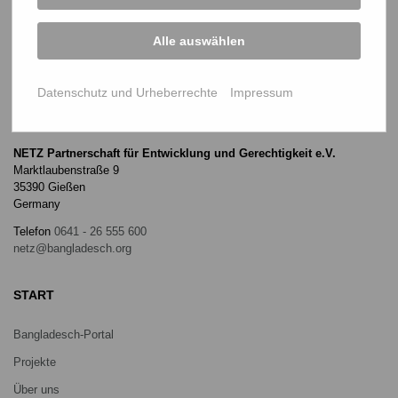
Alle auswählen
Datenschutz und Urheberrechte
Impressum
NETZ Partnerschaft für Entwicklung und Gerechtigkeit e.V.
Marktlaubenstraße 9
35390 Gießen
Germany
Telefon
0641 - 26 555 600
netz@bangladesch.org
START
Bangladesch-Portal
Projekte
Über uns