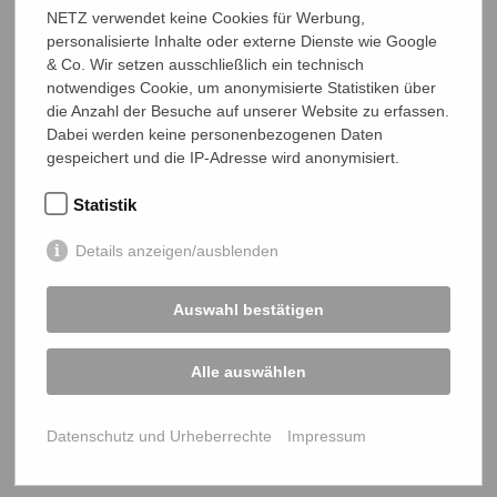
NETZ verwendet keine Cookies für Werbung,
START
personalisierte Inhalte oder externe Dienste wie Google
& Co. Wir setzen ausschließlich ein technisch
notwendiges Cookie, um anonymisierte Statistiken über
Bangladesch-Portal
die Anzahl der Besuche auf unserer Website zu erfassen.
Projekte
Dabei werden keine personenbezogenen Daten
Über uns
gespeichert und die IP-Adresse wird anonymisiert.
Mitmachen
Statistik
PROJEKTE
Details anzeigen/ausblenden
Ein Leben lang genug Reis
Auswahl bestätigen
Jedes Kind braucht Bildung
Menschenrechte verteidigen
Alle auswählen
Katastrophen und Hilfe
Klimagerechte Zukunft
Datenschutz und Urheberrechte
Impressum
Politik und Dialog