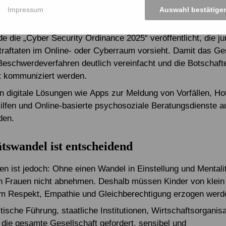
d bewusst zu nutzen. Gleichzeitig müssen Gesetze gegen 
e
Impressum
Auswahl bestätige
 wirksam umgesetzt werden.
e die „Cyber Security Ordinance 2025“ veröffentlicht, die ju
Straftaten im Online- oder Cyberraum vorsieht. Damit das Ges
eschwerdeverfahren deutlich vereinfacht und die Botschafte
it kommuniziert werden.
n digitale Lösungen wie Apps zur Meldung von Vorfällen, Ho
ilfen und Online-basierte psychosoziale Beratungsdienste 
den.
tswandel ist entscheidend
en ist jedoch: Ohne einen Wandel in Einstellung und Mentalit
 Frauen nicht abnehmen. Deshalb müssen Kinder von klein 
m Respekt, Empathie und Gleichberechtigung erzogen werd
itische Führung, staatliche Institutionen, Wirtschaftsorganis
 die gesamte Gesellschaft gefordert, sensibel und