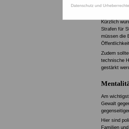
kompetent un
Datenschutz und Urheberrecht
Belästigung
Kürzlich wurd
Strafen für 
müssen die B
Öffentlichke
Zudem sollte
technische H
gestärkt wer
Mentalitä
Am wichtigst
Gewalt gegen
gegenseitige
Hier sind pol
Familien und