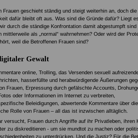
 Frauen geschieht ständig und steigt weiterhin an, doch die 
t dafür bleibt oft aus. Was sind die Gründe dafür? Liegt es 
wir durch die ständige Konfrontation damit abgestumpft sind
 mittlerweile als „normal“ wahrnehmen? Oder wird der Protes
hört, weil die Betroffenen Frauen sind?
igitaler Gewalt
mentare online, Trolling, das Versenden sexuell aufreizender
hrichten, hasserfüllte und herabwürdigende Äußerungen geg
n Frauen, Erpressung durch gefälschte Accounts, Drohung
Fotos oder Informationen im Internet zu verbreiten,
pezifische Beleidigungen, abwertende Kommentare über die 
iche Rolle von Frauen – all das ist inzwischen alltäglich.
r versucht, Frauen durch Angriffe auf ihr Privatleben, ihren
ter zu diskreditieren - um sie mundtot zu machen oder polit
chiedenheiten zu unterdrücken. Und die Justiz? Für die Be