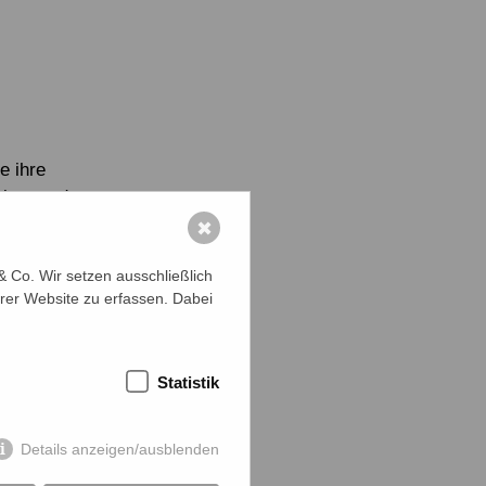
e ihre
zieren oder
en
✖
 Co. Wir setzen ausschließlich
ben ihre
rer Website zu erfassen. Dabei
 Frauen
Statistik
von
Details anzeigen/ausblenden
nologie