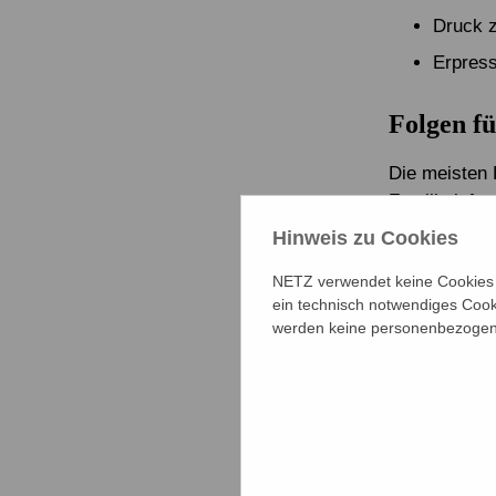
Druck 
Erpress
Folgen fü
Die meisten 
Familie info
ganz einzust
Hinweis zu Cookies
psychischen 
NETZ verwendet keine Cookies f
Die Studie z
ein technisch notwendiges Cook
Schulbesuche
werden keine personenbezogene
erlitten auf
Was kann
Um Online-Ge
Technologie 