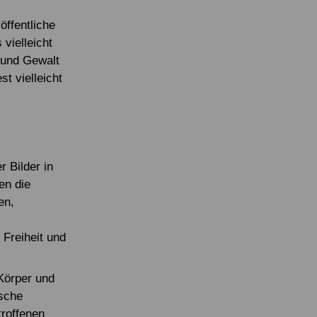
öffentliche
vielleicht
 und Gewalt
t vielleicht
 Bilder in
en die
en,
Freiheit und
 Körper und
ische
troffenen