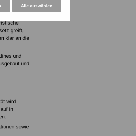
Online-
n
Alle auswählen
ristische
etz greift,
n klar an die
tlines und
ausgebaut und
ät wird
auf in
en.
ationen sowie