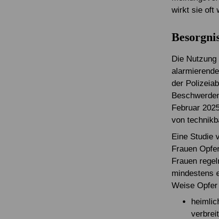
wirkt sie oft
Besorgni
Die Nutzung 
alarmierende
der Polizeia
Beschwerden 
Februar 2025
von technikba
Eine Studie 
Frauen Opfer
Frauen regel
mindestens e
Weise Opfer 
heimlic
verbrei