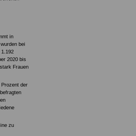
mmt in
 wurden bei
 1.192
er 2020 bis
stark Frauen
 Prozent der
 befragten
den
iedene
line zu