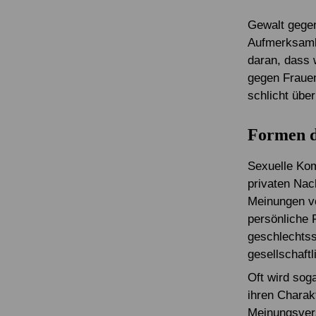
Gewalt gegen
Aufmerksamkei
daran, dass 
gegen Frauen
schlicht über
Formen d
Sexuelle Kom
privaten Nac
Meinungen vo
persönliche 
geschlechtss
gesellschaftl
Oft wird soga
ihren Charak
Meinungsvers