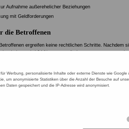
zur Aufnahme außerehelicher Beziehungen
ung mit Geldforderungen
r die Betroffenen
Betroffenen ergreifen keine rechtlichen Schritte. Nachdem si
rmiert haben, wird 84 % geraten, die Internetnutzung zu redu
ellen – was keine dauerhafte Lösung ist, sondern zusätzlich
Druck erzeugt.
ür Werbung, personalisierte Inhalte oder externe Dienste wie Google &
eigt außerdem: 14,3 Prozent der belästigten Schülerinnen ha
ie, um anonymisierte Statistiken über die Anzahl der Besuche auf unse
 reduziert oder die Schule gewechselt, und 35 Prozent der
n Daten gespeichert und die IP-Adresse wird anonymisiert.
grund von Online-Drohungen psychische Traumata.
 getan werden?
walt gegen Frauen zu bekämpfen, dürfen wir Frauen nicht 
fernhalten, sondern müssen sie befähigen und stärken, Tech