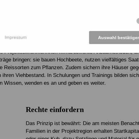
lso widerständig sein, und Anpassungsfähigkeit - beides wir
ärkt. Eine der größten Herausforderungen für die Projkettei
wierigen, sich verändernden Klimaeinflüsse. Wirbelstürme v
s Salzwasser oder extreme Trockenperioden machen es in d
e
Impressum
Auswahl bestätige
riger, Gemüse und Reis zu ziehen oder Vieh zu halten. Da
ie Projektteilnehmerinnen klimaresiliente Anbaumethoden, di
rträge bringen: sie bauen Hochbeete, nutzen vielfältiges Saa
te Reissorten zum Pflanzen. Zudem sichern ihre Häuser ge
 ihren Viehbestand. In Schulungen und Trainings bilden sich
n Wissen, wenden es an und geben es weiter.
Rechte einfordern
Das Prinzip ist bewährt: Die am meisten Benacht
Familien in der Projektregion erhalten Startkapi
oder einer Kuh, dazu Setzlinge und Material für