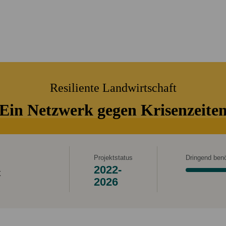
Alle Projekte
Service & Kontakt
Eigene Spendenaktion anlegen
Mitglied werden
Jetzt online spenden
Resiliente Landwirtschaft
Ein Netzwerk gegen Krisenzeite
Projektstatus
Dringend benö
2022-
t
2026