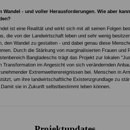
m Wandel - und voller Herausforderungen. Wie aber kan
rden?
el ist eine Realität und wirkt sich mit all seinen Folgen be
, die von der Landwirtschaft leben und sehr wenig besitz
n, den Wandel zu gestalten - und dabei genau diese Mensch
men. Durch die Stärkung von marginalisierten Frauen und F
stenbereich Bangladeschs trägt das Projekt zur lokalen "Just
n Transformation im Angesicht von sich verändernden Anba
zunehmender Extremwetterereignissen bei. Menschen in Ar
stützt, um ihre landwirtschaftliche Existenzgrundlage zu stä
Damit sie in Zukunft selbstbestimmt leben können.
Projektupdates