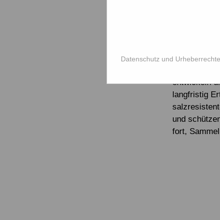
Resilienz, a
Projekt gest
sind die sch
einfließende
Datenschutz und Urheberrecht
immer schwie
entwickeln d
langfristig E
salzresisten
und schützen
fort, Sammel