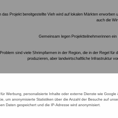
 das Projekt bereitgestellte Vieh wird auf lokalen Märkten erworben u
auch die Wir
Gemeinsam legen Projektteilnehmerinnen ein 
Problem sind viele Shrimpfarmen in der Region, die in der Regel für
produzieren, aber landwirtschaftliche Infrastruktur vo
iskutieren Projektteilnehmerin die aktuelle Entwicklung ihrer Gruppe. 
ein wichtiges Prinz
ür Werbung, personalisierte Inhalte oder externe Dienste wie Google &
ie, um anonymisierte Statistiken über die Anzahl der Besuche auf unse
n Daten gespeichert und die IP-Adresse wird anonymisiert.
sammeln