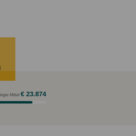
Eigene Spendenaktion anlegen
Mediathek
n
€ 23.874
tigte Mittel