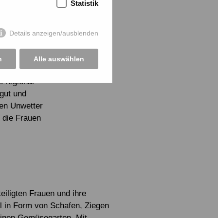
Statistik
d durch das
lnehmerinnen
Details anzeigen/ausblenden
on der Küste,
er Region
n
Alle auswählen
her
e regional
tgut und
gen Unwetter
 die Frauen
eiligten Frauen und ihre
tal in Form von Schafen, Ziegen
 einen Gemüsegarten. Mit