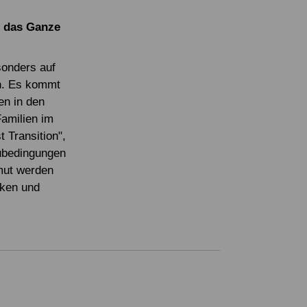
n das Ganze
sonders auf
en. Es kommt
en in den
amilien im
 Transition",
ubedingungen
mut werden
rken und