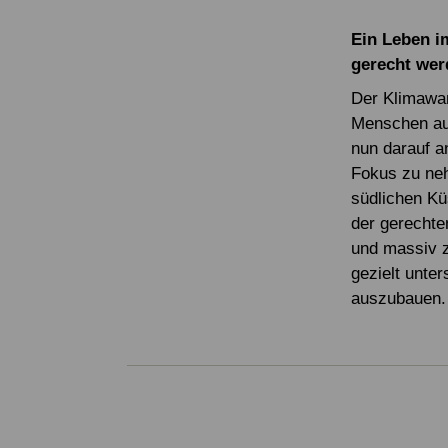
Ein Leben i
gerecht we
Der Klimawand
Menschen aus
nun darauf a
Fokus zu neh
südlichen Kü
der gerechte
und massiv 
gezielt unter
auszubauen. 