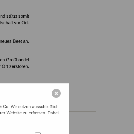
nd stützt somit
tschaft vor Ort.
neues Beet an.
 den Großhandel
r Ort zerstören.
Solidarität ist
ip des Projekts.
✖
 Co. Wir setzen ausschließlich
rer Website zu erfassen. Dabei