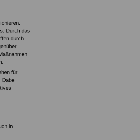
ionieren,
es. Durch das
affen durch
genüber
he Maßnahmen
n.
ehen für
. Dabei
tives
uch in