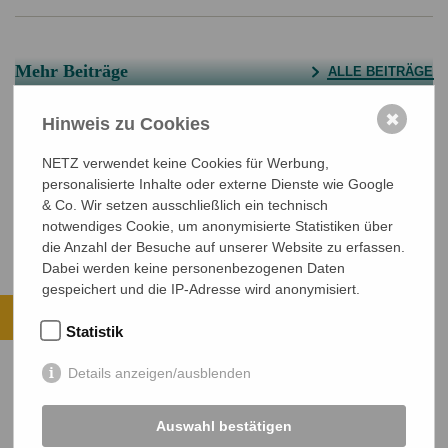
Mehr Beiträge
ALLE BEITRÄGE
Bangladeschtagung und NETZ-
✖
Mitgliederversammlung 2027
Hinweis zu Cookies
Besondere Begegnungen bei der
Bangladeschtagung 2026
NETZ verwendet keine Cookies für Werbung,
Bangladeschtagung und NETZ-
personalisierte Inhalte oder externe Dienste wie Google
Mitgliederversammlung 2026
& Co. Wir setzen ausschließlich ein technisch
notwendiges Cookie, um anonymisierte Statistiken über
die Anzahl der Besuche auf unserer Website zu erfassen.
Dabei werden keine personenbezogenen Daten
gespeichert und die IP-Adresse wird anonymisiert.
Ihre Spende kommt an.
Statistik
ALLE PROJEKTE ANSEHEN
Details anzeigen/ausblenden
JETZT SPENDEN
Sichere SSL-Verbindung
Auswahl bestätigen