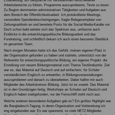
Einarbeitung: um Gespräche mit Vertreterinnen verschiedener
Arbeitsbereiche zu führen, Programme auszuprobieren, Texte zu lesen.
Zu Beginn dominierten administrativen Tätigkeiten und Aufgaben aus
dem Bereich der Öffentlichkeitsarbeit. Ich protokollierte Meetings,
versendete Spendenbescheinigungen, fragte Belegexemplare von
Zeitungsartikeln an und bereitete Posts für die Social-Media-Kanäle vor.
Doch schon bald weitete sich das Spektrum aus, umfasste auch
Einblicke in die entwicklungspolitische Bildungsarbeit und das
Fundraising, und schließlich bekam ich auch einen besseren Überblick
im gesamten Team.
Nach einigen Monaten hatte ich das Gefühl, meinen eigenen Platz in
der Organisation gefunden zu haben und startete, unterstützt von der
Referentin für entwicklungspolitische Bildung, ein eigenes Projekt: die
Erstellung von neuem Bildungsmaterial zum Thema Textilindustrie. Ziel
war es, das Material auf Deutsch und auf einfachem, für Schüler
verständlichem Englisch zu entwerfen, in Bildungsveranstaltungen
auszuprobieren und danach zu überarbeiten. Dabei halfen mir auch
Mitglieder des Arbeitskreises Bildung. Jetzt ist es soweit: Das Material
ist in den Grundzügen fertig, Workshops an Schulen auf Deutsch und
Englisch haben stattgefunden, nur der Feinschliff steht noch aus.
Welche anderen besonderen Aufgaben gab es? Ein großes Highlight war
die Bangladesch-Tagung, in deren Organisation und Vorbereitung ich
eng eingebunden war. Es war spannend, so viele NETZ-Mitglieder,