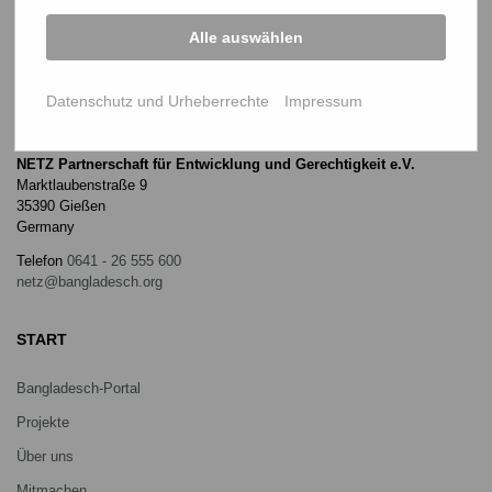
Alle auswählen
Datenschutz und Urheberrechte
Impressum
NETZ Partnerschaft für Entwicklung und Gerechtigkeit e.V.
Marktlaubenstraße 9
35390 Gießen
Germany
Telefon
0641 - 26 555 600
netz@bangladesch.org
START
Bangladesch-Portal
Projekte
Über uns
Mitmachen