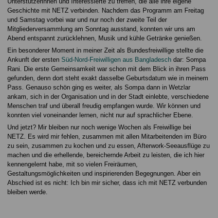
Unterstützerinnen und Interessierte zu treffen, die alle ihre eigene
Geschichte mit NETZ verbinden. Nachdem das Programm am Freitag
und Samstag vorbei war und nur noch der zweite Teil der
Mitgliederversammlung am Sonntag ausstand, konnten wir uns am
Abend entspannt zurücklehnen, Musik und kühle Getränke genießen.
Ein besonderer Moment in meiner Zeit als Bundesfreiwillige stellte die
Ankunft der ersten
Süd-Nord-Freiwilligen aus Bangladesch
dar: Sompa
Rani. Die erste Gemeinsamkeit war schon mit dem Blick in ihren Pass
gefunden, denn dort steht exakt dasselbe Geburtsdatum wie in meinem
Pass. Genauso schön ging es weiter, als Sompa dann in Wetzlar
ankam, sich in der Organisation und in der Stadt einlebte, verschiedene
Menschen traf und überall freudig empfangen wurde. Wir können und
konnten viel voneinander lernen, nicht nur auf sprachlicher Ebene.
Und jetzt? Mir bleiben nur noch wenige Wochen als Freiwillige bei
NETZ. Es wird mir fehlen, zusammen mit allen Mitarbeitenden im Büro
zu sein, zusammen zu kochen und zu essen, Afterwork-Seeausflüge zu
machen und die erhellende, bereichernde Arbeit zu leisten, die ich hier
kennengelernt habe, mit so vielen Freiräumen,
Gestaltungsmöglichkeiten und inspirierenden Begegnungen. Aber ein
Abschied ist es nicht: Ich bin mir sicher, dass ich mit NETZ verbunden
bleiben werde.