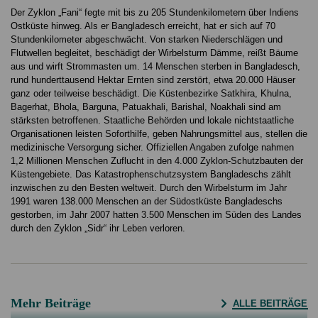
Der Zyklon „Fani“ fegte mit bis zu 205 Stundenkilometern über Indiens
Ostküste hinweg. Als er Bangladesch erreicht, hat er sich auf 70
Stundenkilometer abgeschwächt. Von starken Niederschlägen und
Flutwellen begleitet, beschädigt der Wirbelsturm Dämme, reißt Bäume
aus und wirft Strommasten um. 14 Menschen sterben in Bangladesch,
rund hunderttausend Hektar Ernten sind zerstört, etwa 20.000 Häuser
ganz oder teilweise beschädigt. Die Küstenbezirke Satkhira, Khulna,
Bagerhat, Bhola, Barguna, Patuakhali, Barishal, Noakhali sind am
stärksten betroffenen. Staatliche Behörden und lokale nichtstaatliche
Organisationen leisten Soforthilfe, geben Nahrungsmittel aus, stellen die
medizinische Versorgung sicher. Offiziellen Angaben zufolge nahmen
1,2 Millionen Menschen Zuflucht in den 4.000 Zyklon-Schutzbauten der
Küstengebiete. Das Katastrophenschutzsystem Bangladeschs zählt
inzwischen zu den Besten weltweit. Durch den Wirbelsturm im Jahr
1991 waren 138.000 Menschen an der Südostküste Bangladeschs
gestorben, im Jahr 2007 hatten 3.500 Menschen im Süden des Landes
durch den Zyklon „Sidr“ ihr Leben verloren.
Mehr Beiträge
ALLE BEITRÄGE