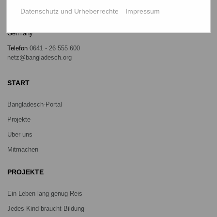
NETZ Partnerschaft für Entwicklung und Gerechtigkeit e.V.
Datenschutz und Urheberrechte
Impressum
Marktlaubenstraße 9
35390 Gießen
Germany
Telefon
0641 - 26 555 600
netz@bangladesch.org
START
Bangladesch-Portal
Projekte
Über uns
Mitmachen
PROJEKTE
Ein Leben lang genug Reis
Jedes Kind braucht Bildung