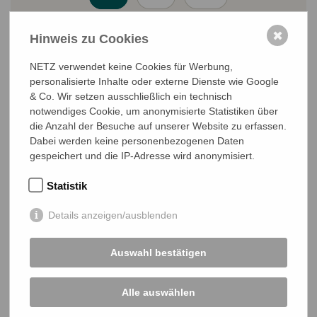
einmalig
monatlich
jährlich
✖
Hinweis zu Cookies
NETZ verwendet keine Cookies für Werbung,
personalisierte Inhalte oder externe Dienste wie Google
Sichere
JETZT SPENDEN
& Co. Wir setzen ausschließlich ein technisch
SSL-Verbindung
notwendiges Cookie, um anonymisierte Statistiken über
die Anzahl der Besuche auf unserer Website zu erfassen.
Dabei werden keine personenbezogenen Daten
gespeichert und die IP-Adresse wird anonymisiert.
Mit
16
€
ermöglichen Sie ...
einem*r freiwilligen Katastrophenhelfer*in eine dreitägige
Statistik
Erstschulung.
Details anzeigen/ausblenden
Auswahl bestätigen
Alle auswählen