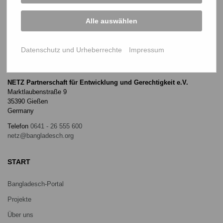
Alle auswählen
Datenschutz und Urheberrechte
Impressum
NETZ Partnerschaft für Entwicklung und Gerechtigkeit e.V.
Marktlaubenstraße 9
35390 Gießen
Germany
Telefon
0641 - 26 555 600
netz@bangladesch.org
START
Bangladesch-Portal
Projekte
Über uns