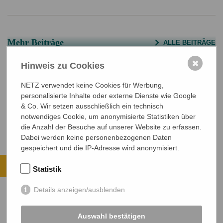
Mehr Beiträge
ALLE BEITRÄGE
Bangladesch vor den Wahlen: Die Erwartungen
✖
Hinweis zu Cookies
sind groß
NETZ verwendet keine Cookies für Werbung,
Der Zauber Khaleda Zias
personalisierte Inhalte oder externe Dienste wie Google
Jede Schraube nochmal umdrehen
& Co. Wir setzen ausschließlich ein technisch
notwendiges Cookie, um anonymisierte Statistiken über
die Anzahl der Besuche auf unserer Website zu erfassen.
Dabei werden keine personenbezogenen Daten
gespeichert und die IP-Adresse wird anonymisiert.
Ihre Spende kommt an.
Statistik
ALLE PROJEKTE ANSEHEN
Details anzeigen/ausblenden
JETZT SPENDEN
Auswahl bestätigen
Sichere SSL-Verbindung