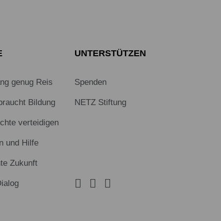
E
UNTERSTÜTZEN
ang genug Reis
Spenden
braucht Bildung
NETZ Stiftung
hte verteidigen
n und Hilfe
te Zukunft
Dialog