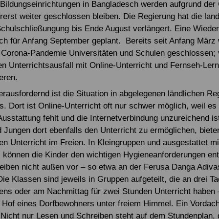
Bildungseinrichtungen in Bangladesch werden aufgrund der
erst weiter geschlossen bleiben. Die Regierung hat die lan
chulschließungung bis Ende August verlängert. Eine Wieder
ich für Anfang September geplant. Bereits seit Anfang März
 Corona-Pandemie Universitäten und Schulen geschlossen; 
n Unterrichtsausfall mit Online-Unterricht und Fernseh-Le
eren.
rausfordernd ist die Situation in abgelegenen ländlichen Re
. Dort ist Online-Unterricht oft nur schwer möglich, weil es
Ausstattung fehlt und die Internetverbindung unzureichend i
Jungen dort ebenfalls den Unterricht zu ermöglichen, biet
en Unterricht im Freien. In Kleingruppen und ausgestattet m
 können die Kinder den wichtigen Hygieneanforderungen en
leiben nicht außen vor – so etwa an der Ferusa Danga Adiva
ie Klassen sind jeweils in Gruppen aufgeteilt, die an drei Ta
s oder am Nachmittag für zwei Stunden Unterricht haben –
 Hof eines Dorfbewohners unter freiem Himmel. Ein Vordach
Nicht nur Lesen und Schreiben steht auf dem Stundenplan, 