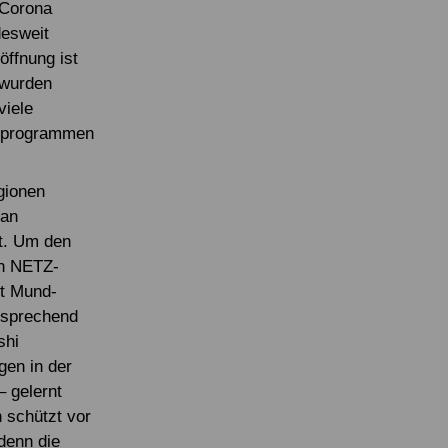
 Corona
desweit
öffnung ist
 wurden
viele
rnprogrammen
gionen
 an
st. Um den
en NETZ-
it Mund-
tsprechend
shi
gen in der
 gelernt
 schützt vor
denn die