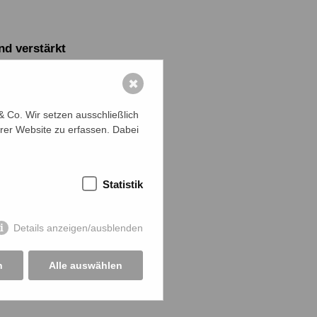
nd verstärkt
e Mitra,
✖
 Gaibandha
er. Auf
 Co. Wir setzen ausschließlich
 einem Ort
rer Website zu erfassen. Dabei
ese dienen
rkunft. Die
t.
Statistik
Details anzeigen/ausblenden
n
Alle auswählen