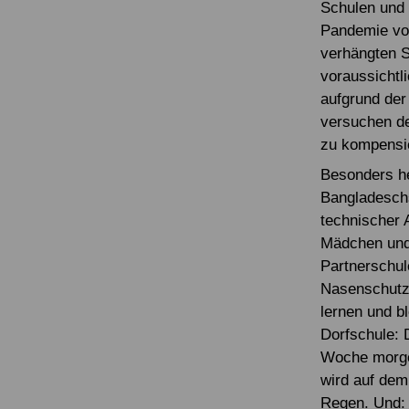
Schulen und 
Pandemie vor
verhängten S
voraussichtl
aufgrund der
versuchen de
zu kompensi
Besonders he
Bangladeschs
technischer 
Mädchen und 
Partnerschul
Nasenschutz
lernen und b
Dorfschule: D
Woche morgen
wird auf dem
Regen. Und: 