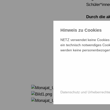
Schüler*inne
Durch die ak
Vier Partner
Hinweis zu Cookies
Bildungskoor
und Kurigram
NETZ verwendet keine Cookies f
Schwemmland
ein technisch notwendiges Cook
zum anderen
werden keine personenbezogene
betroffenen 
meisten Gebä
Datenschutz und Urheberrecht