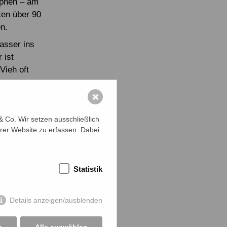
ophen – am
ten über 90
n.
asser ins
 ist
Vieh oft
flikten um
✖
 Behörden
 Co. Wir setzen ausschließlich
rer Website zu erfassen. Dabei
u kurz – vor
s braucht
chen
Statistik
it und
ads oder die
er Gruppen
Details anzeigen/ausblenden