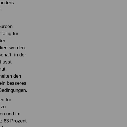
sonders
n
ourcen –
ällig für
der,
liert werden.
chaft, in der
flusst
mut,
heiten den
 ein besseres
 Bedingungen.
en für
 zu
ten und im
: 63 Prozent