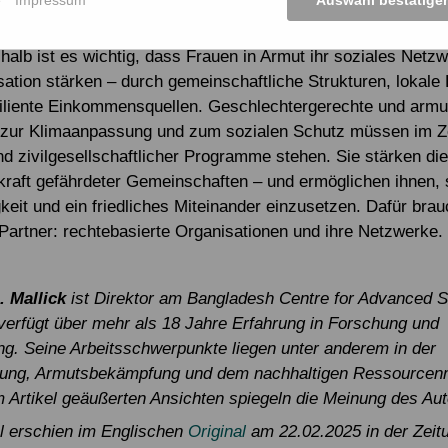
Auswahl bestätige
chale Strukturen, eingeschränkte Bewegungsfreiheit und feh
chte hindern viele Frauen und Mädchen daran, selbstbesti
halb ist es wichtig, dass Frauen in Armut ihr soziales Netzw
sation stärken – durch gemeinschaftliche Strukturen, lokale
iliente Einkommensquellen. Geschlechtergerechte und armut
ur Klimaanpassung und zum sozialen Schutz müssen im Z
und zivilgesellschaftlicher Programme stehen. Sie stärken die
raft gefährdeter Gemeinschaften – und ermöglichen ihnen, 
keit und ein friedliches Miteinander einzusetzen. Dafür brau
 Partner: rechtebasierte Organisationen und ihre Netzwerke.
. Mallick
ist
Direktor am Bangladesh Centre for Advanced S
erfügt über mehr als 18 Jahre Erfahrung in Forschung und
ung. Seine Arbeitsschwerpunkte liegen unter anderem in der
ung, Armutsbekämpfung und dem nachhaltigen Ressource
m Artikel geäußerten Ansichten spiegeln die Meinung des Aut
el erschien im Englischen
Original
am 22.02.2025 in der Zeit