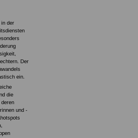
in der
itsdiensten
besonders
nderung
igkeit,
echtern. Der
awandels
tisch ein.
eiche
nd die
 deren
rinnen und -
ahotspots
,
uppen