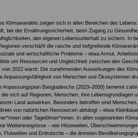
es Klimawandels zeigen sich in allen Bereichen des Lebens: 
ft, bei der Ernährungssicherheit, beim Zugang zu Gesundhe
Möglichkeiten, den eigenen Lebensunterhalt zu sichern. In 
Regionen verschärft die rasche und tiefgreifende Klimaverä
oziale und wirtschaftliche Probleme – etwa Armut, Arbeitslos
likte um Ressourcen und Ungleichheit zwischen den Geschl
t von 2022 warnt: Die zunehmenden Auswirkungen des Klim
ie Anpassungsfähigkeit von Menschen und Ökosystemen dras
le Anpassungsplan Bangladeschs (2023–2050) benennt zahlr
 die sich auf Regionen, Menschen, ihre Lebensgrundlagen u
anzen Land auswirken. Besonders betroffen sind Menschen,
rekt von natürlichen Ressourcen abhängt – etwa Kleinbäue
her*innen oder Tagelöhner*innen. In allen sogenannten Klim
eme Wetterereignisse – wie Hitzewellen, Überschwemmungen
, Flutwellen und Erdrutsche – die ärmsten Bevölkerungsgr