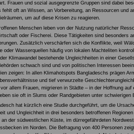
rt. Frauen und sozial ausgegrenzte Gruppen sind dabei be
s fehlt oft an Wissen, an Vorbereitung, an Ressourcen und a
elräumen, um auf diese Krisen zu reagieren.
troffenen Menschen leben von der Nutzung natürlicher Ress
tschaft oder Fischerei. Diese Tätigkeiten sind besonders anf
rungen. Zusätzlich verschärfen sich die Konflikte, weil Wäl
e oder Wasserquellen häufig von lokalen Machteliten kontrol
 der Klimawandel bestehende Ungleichheiten in einer Gesells
 Behörden schwach sind und von politischen Interessen beein
ien zeigen: In allen Klimahotspots Bangladeschs prägen Ar
bensverhältnisse und tief verwurzelte Geschlechterungleich
, vor allem Frauen, migrieren in Städte – in der Hoffnung auf
leben sie oft in Slums oder Randgebieten unter schwierigen
esch hat kürzlich eine Studie durchgeführt, um die Ursach
it und Ungleichheit in drei besonders betroffenen Regionen
 an der südwestlichen Küste, im dürregefährdeten Nordwes
ussbecken im Norden. Die Befragung von 400 Personen zeigt