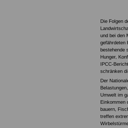
Die Folgen d
Landwirtscha
und bei den 
gefährdeten 
bestehende s
Hunger, Konf
IPCC-Berich
schränken d
Der Nationa
Belastungen,
Umwelt im g
Einkommen di
bauern, Fisc
treffen extr
Wirbelstürme