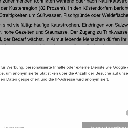
n zunehmenden Konflikten während oder nach Naturkatastr
n der Küstenregion (82 Prozent). In den Küstendörfern berich
Streitigkeiten um Süßwasser, Fischgründe oder Weidefläche
 sind vielfältig: häufige Katastrophen, Eindringen von Salzw
 hohe Gezeiten und Staunässe. Der Zugang zu Trinkwasser
, der Bedarf wächst. In Armut lebende Menschen dürfen ihr 
eiden lassen. Kleinbäuer*innen verlieren ihr Land, das für
en umgewandelt wird – meist ohne ihre Zustimmung. In Kon
etzen sich oft lokale Eliten durch, die gut mit Parteien und
ür Werbung, personalisierte Inhalte oder externe Dienste wie Google &
.
ie, um anonymisierte Statistiken über die Anzahl der Besuche auf unse
den Mechanismen zur Lösung solcher Konflikte greifen oft z
n Daten gespeichert und die IP-Adresse wird anonymisiert.
auen, ethnische Minderheiten und marginalisierte Gruppen. E
ere Ansätze: mit aktiver Beteiligung von zivilgesellschaftli
en und lokalen Partnern. Nur so können soziale Gerechtigke
ng erreicht werden. Lokale Behörden – etwa die Union Parish
 auf Upazila-Ebene – müssen den Interessen benachteiligt
ht werden.
e
Impressum