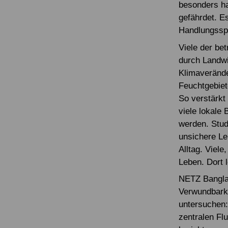
besonders ha
gefährdet. E
Handlungsspi
Viele der be
durch Landwir
Klimaverände
Feuchtgebiet
So verstärkt
viele lokale
werden. Stud
unsichere Le
Alltag. Viele
Leben. Dort 
NETZ Banglad
Verwundbarke
untersuchen:
zentralen Fl