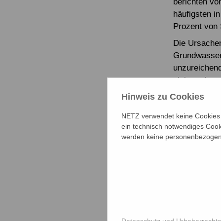
berichten vo
häufigsten i
Prozent von 
Die Ursachen
Grundwasser,
unzureichend
nicht mehr w
Garnelenfarm
Hinweis zu Cookies
Ressourcen s
NETZ verwendet keine Cookies f
vernetzt sind
ein technisch notwendiges Cook
Die bestehen
werden keine personenbezogene
allem für Fr
neue, gerecht
Organisation
Gleichstellu
Verwaltungen
besser gerec
Datenschutz und Urheberrecht