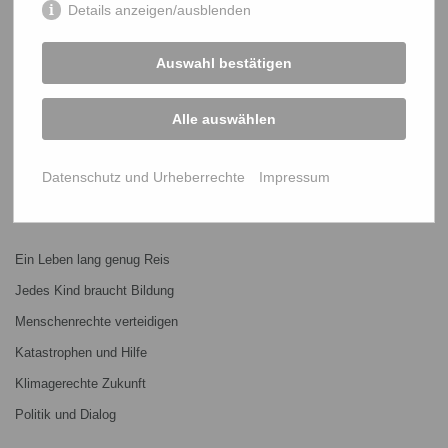
Details anzeigen/ausblenden
START
Auswahl bestätigen
Bangladesch-Portal
Projekte
Alle auswählen
Über uns
Mitmachen
Datenschutz und Urheberrechte
Impressum
PROJEKTE
Ein Leben lang genug Reis
Jedes Kind braucht Bildung
Menschenrechte verteidigen
Katastrophen und Hilfe
Klimagerechte Zukunft
Politik und Dialog