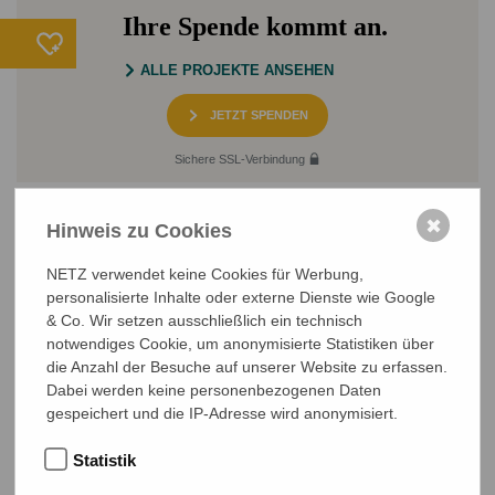
Ihre Spende kommt an.
ALLE PROJEKTE ANSEHEN
JETZT SPENDEN
Sichere SSL-Verbindung
✖
Hinweis zu Cookies
NETZ verwendet keine Cookies für Werbung,
personalisierte Inhalte oder externe Dienste wie Google
& Co. Wir setzen ausschließlich ein technisch
notwendiges Cookie, um anonymisierte Statistiken über
NETZ Partnerschaft für Entwicklung und Gerechtigkeit e.V.
die Anzahl der Besuche auf unserer Website zu erfassen.
Marktlaubenstraße 9
Dabei werden keine personenbezogenen Daten
35390 Gießen
gespeichert und die IP-Adresse wird anonymisiert.
Germany
Telefon
0641 - 26 555 600
Statistik
netz@bangladesch.org