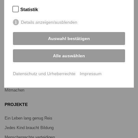
Marktlaubenstraße 9
Statistik
35390 Gießen
Germany
Details anzeigen/ausblenden
Telefon
0641 - 26 555 600
netz@bangladesch.org
Auswahl bestätigen
START
Alle auswählen
Bangladesch-Portal
Projekte
Datenschutz und Urheberrechte
Impressum
Über uns
Mitmachen
PROJEKTE
Ein Leben lang genug Reis
Jedes Kind braucht Bildung
Menschenrechte verteidigen