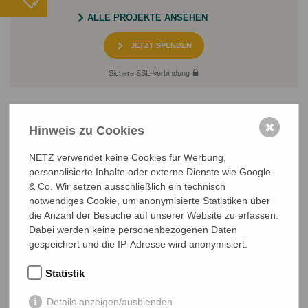
ALLE PROJEKTE ANSEHEN
JETZT SPENDEN
Sichere SSL-Verbindung
✖
Hinweis zu Cookies
NETZ verwendet keine Cookies für Werbung,
personalisierte Inhalte oder externe Dienste wie Google
& Co. Wir setzen ausschließlich ein technisch
NETZ Partnerschaft für Entwicklung und Gerechtigkeit e.V.
notwendiges Cookie, um anonymisierte Statistiken über
Marktlaubenstraße 9
die Anzahl der Besuche auf unserer Website zu erfassen.
35390 Gießen
Dabei werden keine personenbezogenen Daten
Germany
gespeichert und die IP-Adresse wird anonymisiert.
Telefon
0641 - 26 555 600
netz@bangladesch.org
Statistik
Details anzeigen/ausblenden
START