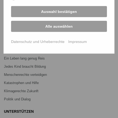
Bangladesch-Portal
Auswahl bestätigen
Projekte
Über uns
Alle auswählen
Mitmachen
Datenschutz und Urheberrechte
Impressum
PROJEKTE
Ein Leben lang genug Reis
Jedes Kind braucht Bildung
Menschenrechte verteidigen
Katastrophen und Hilfe
Klimagerechte Zukunft
Politik und Dialog
UNTERSTÜTZEN