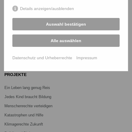
netz@bangladesch.org
Details anzeigen/ausblenden
START
Auswahl bestätigen
Bangladesch-Portal
Alle auswählen
Projekte
Über uns
Datenschutz und Urheberrechte
Impressum
Mitmachen
PROJEKTE
Ein Leben lang genug Reis
Jedes Kind braucht Bildung
Menschenrechte verteidigen
Katastrophen und Hilfe
Klimagerechte Zukunft