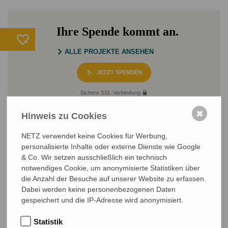
Ihre Spende kommt an.
ALLE PROJEKTE ANSEHEN
JETZT SPENDEN
Sichere SSL-Verbindung
✖
Hinweis zu Cookies
NETZ verwendet keine Cookies für Werbung,
personalisierte Inhalte oder externe Dienste wie Google
& Co. Wir setzen ausschließlich ein technisch
notwendiges Cookie, um anonymisierte Statistiken über
die Anzahl der Besuche auf unserer Website zu erfassen.
NETZ Partnerschaft für Entwicklung und Gerechtigkeit e.V.
Dabei werden keine personenbezogenen Daten
Marktlaubenstraße 9
gespeichert und die IP-Adresse wird anonymisiert.
35390 Gießen
Germany
Statistik
Telefon
0641 - 26 555 600