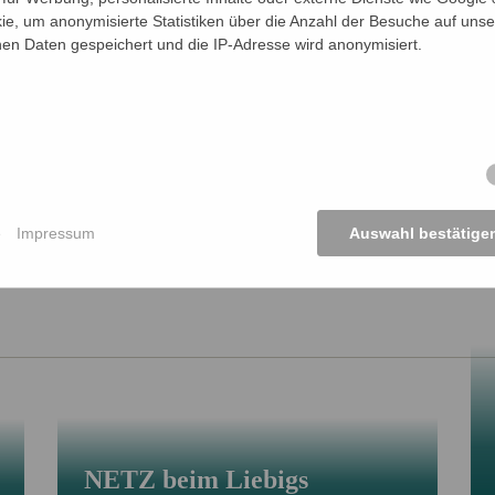
ie, um anonymisierte Statistiken über die Anzahl der Besuche auf unse
tadtrat Thomas Heyer wir das Grußwort des Magistrats der 
n Daten gespeichert und die IP-Adresse wird anonymisiert.
 Werke sind bis zum 30. April ausgestellt. Der Eintritt ist fre
e
Impressum
Auswahl bestätige
NETZ beim Liebigs