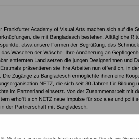
r Frankfurter Academy of Visual Arts machen sich auf die 
erknüpfungen, die mit Bangladesch bestehen. Alltägliche Ritu
gspunkte, etwa unsere Formen der Begrüßung, das Schmüc
 das Waschen der Wäsche. Ihre Annäherung an Gepflogenhe
bar entfernten Land setzen die jungen Designerinnen und D
Erstmals präsentieren sie ihre Arbeiten nun öffentlich, in de
n. Die Zugänge zu Bangladesch ermöglichte ihnen eine Koope
ungsorganisation NETZ, die sich seit 30 Jahren für Bildung 
te im Partnerland einsetzt. Von der Zusammenarbeit mit d
tern erhofft sich NETZ neue Impulse für soziales und politi
n der Partnerschaft mit Bangladesch.
. April 2019, um 18 Uhr findet die Vernissage in der KulturS
9) statt. Tomaso Carnetto, der künstlerische Leiter der Aca
 und NETZ-Geschäftsführer Peter Dietzel werden in die Ausst
ür Werbung, personalisierte Inhalte oder externe Dienste wie Google &