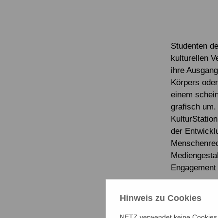
Studenten de
kulturellen V
ihre Ausgan
Körpers oder
einem schein
grafisch um. 
KulturStatio
der Entwickl
Menschenrech
Mediengestal
Engagement i
Am Freitag, 5
Hinweis zu Cookies
(Lahnstraße 
Visual Arts,
NETZ verwendet keine Cookies f