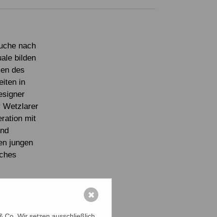
Suche nach
ale bilden
ken des
iten in
esigner
r Wetzlarer
ration mit
und
en jungen
sches
tation
✖
demy of
ellung
 Co. Wir setzen ausschließlich