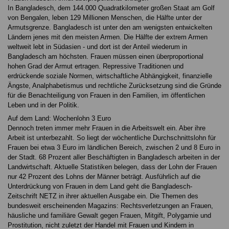
In Bangladesch, dem 144.000 Quadratkilometer großen Staat am Golf
von Bengalen, leben 129 Millionen Menschen, die Hälfte unter der
Armutsgrenze. Bangladesch ist unter den am wenigsten entwickelten
Ländern jenes mit den meisten Armen. Die Hälfte der extrem Armen
weltweit lebt in Südasien - und dort ist der Anteil wiederum in
Bangladesch am höchsten. Frauen müssen einen überproportional
hohen Grad der Armut ertragen. Repressive Traditionen und
erdrückende soziale Normen, wirtschaftliche Abhängigkeit, finanzielle
Ängste, Analphabetismus und rechtliche Zurücksetzung sind die Gründe
für die Benachteiligung von Frauen in den Familien, im öffentlichen
Leben und in der Politik.
Auf dem Land: Wochenlohn 3 Euro
Dennoch treten immer mehr Frauen in die Arbeitswelt ein. Aber ihre
Arbeit ist unterbezahlt. So liegt der wöchentliche Durchschnittslohn für
Frauen bei etwa 3 Euro im ländlichen Bereich, zwischen 2 und 8 Euro in
der Stadt. 68 Prozent aller Beschäftigten in Bangladesch arbeiten in der
Landwirtschaft. Aktuelle Statistiken belegen, dass der Lohn der Frauen
nur 42 Prozent des Lohns der Männer beträgt. Ausführlich auf die
Unterdrückung von Frauen in dem Land geht die Bangladesch-
Zeitschrift NETZ in ihrer aktuellen Ausgabe ein. Die Themen des
bundesweit erscheinenden Magazins: Rechtsverletzungen an Frauen,
häusliche und familiäre Gewalt gegen Frauen, Mitgift, Polygamie und
Prostitution, nicht zuletzt der Handel mit Frauen und Kindern in