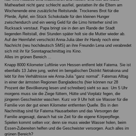
Mathearbeit nicht ganz schlecht ausfiel, gestatten ihr die Eltern am
Wochenende eine zusätzliche Reitstunde. Trockenes Brot für die
Pferde, Äpfel, ein Stück Schokolade für den kleinen Hunger
zwischendurch und ein wenig Geld für die Limo hinterher sind im
Rucksack verstaut. Papa bringt sie in den am Rande der Stadt
liegenden Reitstall, drei Stunden später holt sie die Mutter wieder ab.
Auf der Heimfahrt verschickt Anna-Julia über ihr Handy noch eine
Nachricht (neu hochdeutsch SMS) an ihre Freundin Lena und verabredet
sich mit ihr für Sonntagnachmittag ins Kino.
Alles im grünen Bereich ...
Knapp 8000 Kilometer Luftlinie von Hessen entfernt lebt Fatema. Sie ist
ebenfalls 13 Jahre jung, wohnt im bengalischen Distrikt Netrakona und
lebt für ihre Verhältnisse wie Anna-Julia "ganz normal". Fatemas Alltag
in einer der ärmsten Regionen Bangladeschs (hier können nur 28
Prozent der Bevölkerung lesen und schreiben) sieht so aus: Um 5 Uhr
morgens muss sie die Ziege füttern, Hütte und Vorplatz fegen, die
jüngeren Geschwister waschen. Kurz vor 9 Uhr holt sie Wasser für die
Familie von der gut einen Kilometer entfernten Quelle. Bis in den
Nachmittag sind für Fatema Hausarbeiten und das Versorgen der
Familie angesagt, danach hat sie Zeit für die eigene Körperpflege.
Spielen kommt selten vor; denn sie muss wieder Wasser holen, beim
Essen-Zubereiten helfen und die Geschwister versorgen. Auch alles im
grünen Bereich?