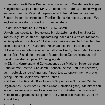
"Eher nein," weiß Peter Dietzel, Koordinator der in Wetzlar ansässigen
Bangladesch-Organisation NETZ zu berichten: "Fatemas Lebensweg ist
vorgezeichnet. Ihr Vater ist Tagelöhner auf den Feldern der reichen
Bauern. In der siebenköpfigen Familie gibt es nie genug zu essen. Was
liegt näher, als die Tochter früh zu verheiraten?"
An der Tagesordnung: Heirat mit 13, 14 Jahren
Obwohl das gesetzlich festgelegte Mindestalter für die Heirat bei 18
Jahren liegt, ist es an der Tagesordnung, dass die Hälfte der Mädchen
in Bangladesch vor ihrem 18 Lebensjahr heiraten, im ländlichen Norden
viele bereits mit 13, 14 Jahren. Die Ursachen sind Tradition und
Unkenntnis - vor allem aber wirtschaftlicher Druck, der auf den Familien
lastet. Mit 18 sind sie mehrfache Mutter, deren Gesundheitszustand
meist miserabel ist: jeder 12. Säugling stirbt.
Im Distrikt Netrakona sind Zehntausende von Mädchen in der gleichen
Situation wie Fatema. Und deren Chancen, selbst Einfluß zu nehmen,
dem Teufelskreis von Armut und Kinder-Ehe zu entkommen, war eher
gering - bis zu Beginn des letzten Jahres.
Seitdem unterstützt die Bangladesch-Organisation NETZ vor Ort die
Organisation SABALAMBY (zu deutsch Selbständigkeit). Sie bietet den
jungen Frauen eine sinnvolle Alternative zur Frühehe. Sie organisiert
Selbsthilfe, Alphabetisierungskurse, sie verhilft den Mädchen zu einer
Ausbildung.