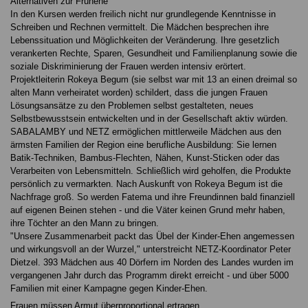
Alternativen zur Frühehe
In den Kursen werden freilich nicht nur grundlegende Kenntnisse in
Schreiben und Rechnen vermittelt. Die Mädchen besprechen ihre
Lebenssituation und Möglichkeiten der Veränderung. Ihre gesetzlich
verankerten Rechte, Sparen, Gesundheit und Familienplanung sowie die
soziale Diskriminierung der Frauen werden intensiv erörtert.
Projektleiterin Rokeya Begum (sie selbst war mit 13 an einen dreimal so
alten Mann verheiratet worden) schildert, dass die jungen Frauen
Lösungsansätze zu den Problemen selbst gestalteten, neues
Selbstbewusstsein entwickelten und in der Gesellschaft aktiv würden.
SABALAMBY und NETZ ermöglichen mittlerweile Mädchen aus den
ärmsten Familien der Region eine berufliche Ausbildung: Sie lernen
Batik-Techniken, Bambus-Flechten, Nähen, Kunst-Sticken oder das
Verarbeiten von Lebensmitteln. Schließlich wird geholfen, die Produkte
persönlich zu vermarkten. Nach Auskunft von Rokeya Begum ist die
Nachfrage groß. So werden Fatema und ihre Freundinnen bald finanziell
auf eigenen Beinen stehen - und die Väter keinen Grund mehr haben,
ihre Töchter an den Mann zu bringen.
"Unsere Zusammenarbeit packt das Übel der Kinder-Ehen angemessen
und wirkungsvoll an der Wurzel," unterstreicht NETZ-Koordinator Peter
Dietzel. 393 Mädchen aus 40 Dörfern im Norden des Landes wurden im
vergangenen Jahr durch das Programm direkt erreicht - und über 5000
Familien mit einer Kampagne gegen Kinder-Ehen.
Frauen müssen Armut überproportional ertragen