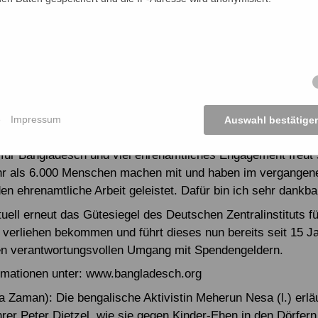
dert NETZ ein Schulprojekt, über das 29.000 Kinder eine qua
 in abgelegenen Regionen erhalten. Direkte Nahrungsmittelhil
strophenfall: Bei einer schweren Überflutung im August 20
hen im Norden Bangladeschs 68 Tonnen Lebensmittel vertei
erden die Projekte durch Privatspenden zusammen mit Förd
klungsministeriums und der EU. Auf über 3,3 Millionen Euro
nahmen im vergangenen Jahr, wobei Kosten für die Verwaltu
e
Impressum
Auswahl bestätige
n mit den Spendern nur 10,7 Prozent betrugen. Über große
ür Bangladesch und viel ehrenamtliches Engagement freut 
hr als 6.000 Menschen machen mit und haben im vergangen
en ehrenamtliche Arbeit geleistet. Dafür bin ich sehr dankba
uell erneut das Gütesiegel des Deutschen Zentralinstituts fü
 verliehen bekommen und führt dieses nun bereits seit 15 J
nen verantwortungsvollen Umgang mit Spendengeldern.
rmationen unter: www.bangladesch.org
a Zaman): Die bengalische Aktivistin Meherun Nesa (l.) erlä
rer Peter Dietzel, wie sie gegen Kinder-Ehen in den Dörfern 