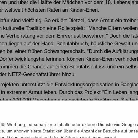
ren und über die Hälfte der Mädchen vor dem 18. Lebensjahr
der weltweit höchsten Raten an Kinder-Ehen.
für sind vielfältig. So erklärt Dietzel, dass Armut ein treib
h kulturelle Tradition eine Rolle spielt: "Manche Eltern wolle
ühe Verheiratung vor dem Ehrverlust bewahren." Doch die fat
hen liegen auf der Hand: Schulabbruch, häusliche Gewalt un
en bei einer frühen Schwangerschaft. "Durch die Aufklärung
Dorfentwicklungshelferinnen, können Kinder-Ehen verhinder
ommen die Chance auf einen Schulabschluss und ein selb
 der NETZ-Geschäftsführer hinzu.
Projekten unterstützt die Entwicklungsorganisation in Bangl
e in extremer Armut leben. Durch das Projekt "Ein Leben lan
chen 200.000 Menschen eine gesicherte Ernährung. Sie ha
ital und Schulungen erhalten und bauen damit kleine Landwi
ksbetriebe auf. Zugleich gründen sie Selbsthilfe-Organisati
dere benachteiligte Familien ihrer Region unterstützen, etw
ür Werbung, personalisierte Inhalte oder externe Dienste wie Google &
Land für den Reisanbau zu erhalten.
ie, um anonymisierte Statistiken über die Anzahl der Besuche auf unse
n Daten gespeichert und die IP-Adresse wird anonymisiert.