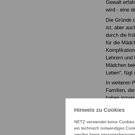
Gewalt erfah
wird - eine 
Die Gründe da
ist, aber auc
durch die fr
für die Mädc
Komplikation
Lehrern und 
Mädchen bek
Leben", fügt
In weiteren 
Familien, di
haben inzwis
Produktivkap
Hinweis zu Cookies
oder Handwer
denen sie an
NETZ verwendet keine Cookies f
staatliches 
ein technisch notwendiges Cook
werden keine personenbezogene