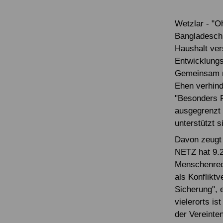
Wetzlar - "
Bangladesch 
Haushalt ver
Entwicklungs
Gemeinsam mi
Ehen verhin
"Besonders F
ausgegrenzt 
unterstützt s
Davon zeugt 
NETZ hat 9.2
Menschenrech
als Konflikt
Sicherung", e
vielerorts i
der Vereinte