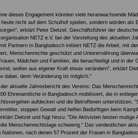
Ohne dieses Engagement könnten viele heranwachsende Mäd
heute nicht auf dem Schulhof spielen, sondern würden als 
sorgen", erklärt Peter Dietzel, Geschäftsführer der deutsch
organisation NETZ e.V. bei der Vorstellung des aktuellen Ja
t Partnern in Bangladesch initiiert NETZ die Arbeit, mit der
dert, Menschenrechte geschützt und Unterernährung überwu
rauen, Mädchen und Familien, die benachteiligt und in der 
sind, wollen aus eigener Kraft etwas verändern", erklärt Die
ie dabei, denn Veränderung ist möglich."
der aktuelle Jahresbericht des Vereins: Das Menschenrecht
00 Ehrenamtliche in Bangladesch mobilisiert, die in entlege
tsvergehen aufdecken und die Betroffenen unterstützen. "S
vermittler, stoppen Gewalt und helfen Bedürftigen beim Kamp
rklärt Dietzel und fügt hinzu: "Die Aktivisten leisten mutige 
st die Menschenrechtslage schwierig." Das verdeutlichen aktu
n Nationen, nach denen 57 Prozent der Frauen in Bangladesc