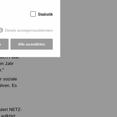
litativ gute
fe leistet
Statistik
16 wurden an
lt.
Details anzeigen/ausblenden
ergeldern des
 beliefen
ng und
n
Alle auswählen
s
sich Peter
en Jahr
r."
r soziale
ahren. Es
utert NETZ-
aufklärt.