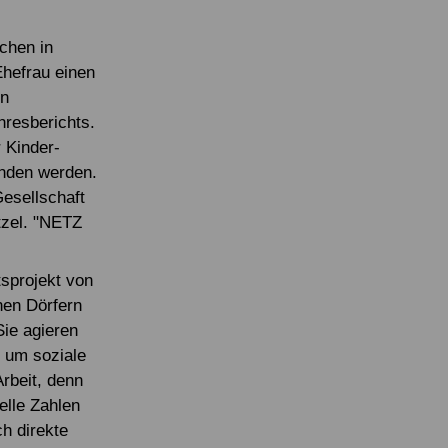
chen in
Ehefrau einen
en
hresberichts.
 Kinder-
nden werden.
Gesellschaft
tzel. "NETZ
sprojekt von
nen Dörfern
ie agieren
f um soziale
Arbeit, denn
elle Zahlen
h direkte