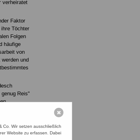
 verheiratet
ender Faktor
n ihre Töchter
alen Folgen
d häufige
sarbeit von
t werden und
stbestimmtes
adesch
g genug Reis"
ben
rtschaften
✖
onen, mit
a um
 Co. Wir setzen ausschließlich
rer Website zu erfassen. Dabei