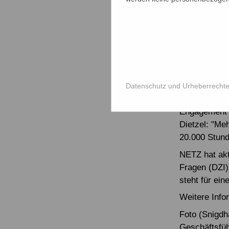
Außerdem för
Schulbildung
NETZ im Kata
11.000 Mensc
Finanziert w
Bundesentwic
sich die Ein
Datenschutz und Urheberrecht
Kommunikatio
Engagement f
Dietzel: "Me
20.000 Stund
NETZ hat akt
Fragen (DZI)
steht für ei
Weitere Info
Foto (Snigdh
Geschäftsfüh