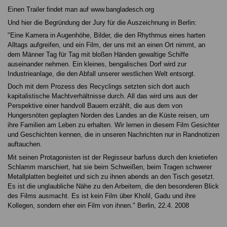
Einen Trailer findet man auf www.bangladesch.org
Und hier die Begründung der Jury für die Auszeichnung in Berlin:
"Eine Kamera in Augenhöhe, Bilder, die den Rhythmus eines harten
Alltags aufgreifen, und ein Film, der uns mit an einen Ort nimmt, an
dem Männer Tag für Tag mit bloßen Händen gewaltige Schiffe
auseinander nehmen. Ein kleines, bengalisches Dorf wird zur
Industrieanlage, die den Abfall unserer westlichen Welt entsorgt.
Doch mit dem Prozess des Recyclings setzten sich dort auch
kapitalistische Machtverhältnisse durch. All das wird uns aus der
Perspektive einer handvoll Bauern erzählt, die aus dem von
Hungersnöten geplagten Norden des Landes an die Küste reisen, um
ihre Familien am Leben zu erhalten. Wir lernen in diesem Film Gesichter
und Geschichten kennen, die in unseren Nachrichten nur in Randnotizen
auftauchen.
Mit seinen Protagonisten ist der Regisseur barfuss durch den knietiefen
Schlamm marschiert, hat sie beim Schweißen, beim Tragen schwerer
Metallplatten begleitet und sich zu ihnen abends an den Tisch gesetzt.
Es ist die unglaubliche Nähe zu den Arbeitern, die den besonderen Blick
des Films ausmacht. Es ist kein Film über Kholil, Gadu und ihre
Kollegen, sondern eher ein Film von ihnen." Berlin, 22.4. 2008