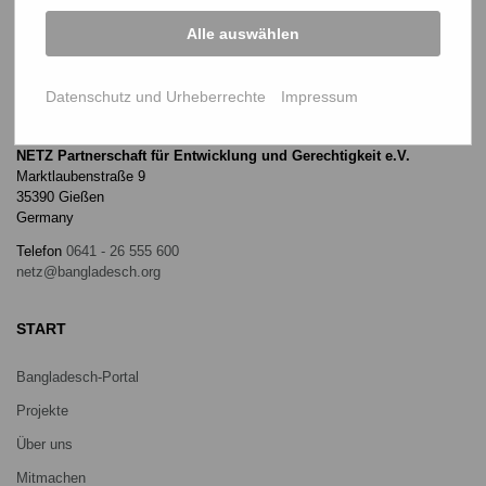
Alle auswählen
Datenschutz und Urheberrechte
Impressum
NETZ Partnerschaft für Entwicklung und Gerechtigkeit e.V.
Marktlaubenstraße 9
35390 Gießen
Germany
Telefon
0641 - 26 555 600
netz@bangladesch.org
START
Bangladesch-Portal
Projekte
Über uns
Mitmachen