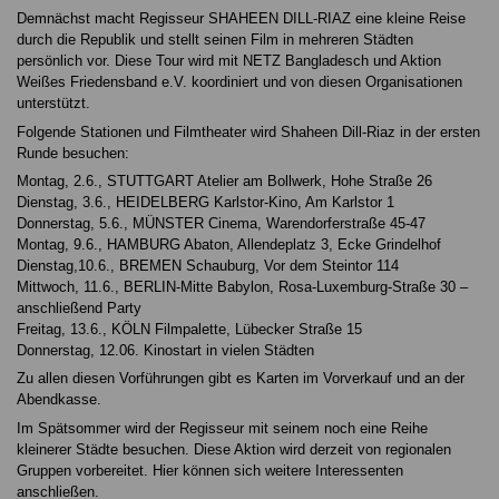
Demnächst macht Regisseur SHAHEEN DILL-RIAZ eine kleine Reise
durch die Republik und stellt seinen Film in mehreren Städten
persönlich vor. Diese Tour wird mit NETZ Bangladesch und Aktion
Weißes Friedensband e.V. koordiniert und von diesen Organisationen
unterstützt.
Folgende Stationen und Filmtheater wird Shaheen Dill-Riaz in der ersten
Runde besuchen:
Montag, 2.6., STUTTGART Atelier am Bollwerk, Hohe Straße 26
Dienstag, 3.6., HEIDELBERG Karlstor-Kino, Am Karlstor 1
Donnerstag, 5.6., MÜNSTER Cinema, Warendorferstraße 45-47
Montag, 9.6., HAMBURG Abaton, Allendeplatz 3, Ecke Grindelhof
Dienstag,10.6., BREMEN Schauburg, Vor dem Steintor 114
Mittwoch, 11.6., BERLIN-Mitte Babylon, Rosa-Luxemburg-Straße 30 –
anschließend Party
Freitag, 13.6., KÖLN Filmpalette, Lübecker Straße 15
Donnerstag, 12.06. Kinostart in vielen Städten
Zu allen diesen Vorführungen gibt es Karten im Vorverkauf und an der
Abendkasse.
Im Spätsommer wird der Regisseur mit seinem noch eine Reihe
kleinerer Städte besuchen. Diese Aktion wird derzeit von regionalen
Gruppen vorbereitet. Hier können sich weitere Interessenten
anschließen.