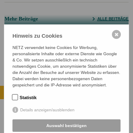
Mehr Beiträge
ALLE BEITRÄGE
Ehrenamtscafé bei NETZ – Engagieren,
Vernetzen, Austauschen
✖
Hinweis zu Cookies
Menschenwürde im Ausverkauf – NETZ
How They Stop It!
NETZ verwendet keine Cookies für Werbung,
protestiert gegen Kürzungen in der
personalisierte Inhalte oder externe Dienste wie Google
Entwicklungszusammenarbeit
& Co. Wir setzen ausschließlich ein technisch
notwendiges Cookie, um anonymisierte Statistiken über
die Anzahl der Besuche auf unserer Website zu erfassen.
Dabei werden keine personenbezogenen Daten
gespeichert und die IP-Adresse wird anonymisiert.
Ihre Spende kommt an.
Statistik
ALLE PROJEKTE ANSEHEN
Details anzeigen/ausblenden
JETZT SPENDEN
Sichere SSL-Verbindung
Auswahl bestätigen