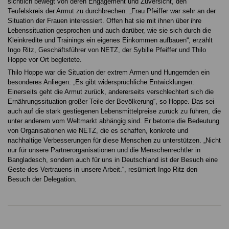
sichtlich bewegt von deren Engagement und Zuversicht, den
Teufelskreis der Armut zu durchbrechen. „Frau Pfeiffer war sehr an der
Situation der Frauen interessiert. Offen hat sie mit ihnen über ihre
Lebenssituation gesprochen und auch darüber, wie sie sich durch die
Kleinkredite und Trainings ein eigenes Einkommen aufbauen“, erzählt
Ingo Ritz, Geschäftsführer von NETZ, der Sybille Pfeiffer und Thilo
Hoppe vor Ort begleitete.
Thilo Hoppe war die Situation der extrem Armen und Hungernden ein
besonderes Anliegen: „Es gibt widersprüchliche Entwicklungen:
Einerseits geht die Armut zurück, andererseits verschlechtert sich die
Ernährungssituation großer Teile der Bevölkerung“, so Hoppe. Das sei
auch auf die stark gestiegenen Lebensmittelpreise zurück zu führen, die
unter anderem vom Weltmarkt abhängig sind. Er betonte die Bedeutung
von Organisationen wie NETZ, die es schaffen, konkrete und
nachhaltige Verbesserungen für diese Menschen zu unterstützen. „Nicht
nur für unsere Partnerorganisationen und die Menschenrechtler in
Bangladesch, sondern auch für uns in Deutschland ist der Besuch eine
Geste des Vertrauens in unsere Arbeit.“, resümiert Ingo Ritz den
Besuch der Delegation.