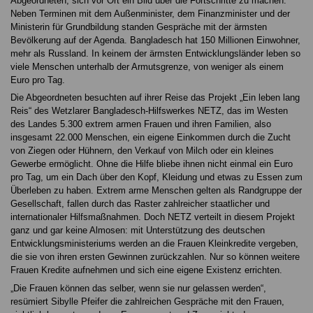
Abgeordneten, sich vor Ort ein Bild über die Fortschritte zu machen.
Neben Terminen mit dem Außenminister, dem Finanzminister und der
Ministerin für Grundbildung standen Gespräche mit der ärmsten
Bevölkerung auf der Agenda. Bangladesch hat 150 Millionen Einwohner,
mehr als Russland. In keinem der ärmsten Entwicklungsländer leben so
viele Menschen unterhalb der Armutsgrenze, von weniger als einem
Euro pro Tag.
Die Abgeordneten besuchten auf ihrer Reise das Projekt „Ein leben lang
Reis“ des Wetzlarer Bangladesch-Hilfswerkes NETZ, das im Westen
des Landes 5.300 extrem armen Frauen und ihren Familien, also
insgesamt 22.000 Menschen, ein eigene Einkommen durch die Zucht
von Ziegen oder Hühnern, den Verkauf von Milch oder ein kleines
Gewerbe ermöglicht. Ohne die Hilfe bliebe ihnen nicht einmal ein Euro
pro Tag, um ein Dach über den Kopf, Kleidung und etwas zu Essen zum
Überleben zu haben. Extrem arme Menschen gelten als Randgruppe der
Gesellschaft, fallen durch das Raster zahlreicher staatlicher und
internationaler Hilfsmaßnahmen. Doch NETZ verteilt in diesem Projekt
ganz und gar keine Almosen: mit Unterstützung des deutschen
Entwicklungsministeriums werden an die Frauen Kleinkredite vergeben,
die sie von ihren ersten Gewinnen zurückzahlen. Nur so können weitere
Frauen Kredite aufnehmen und sich eine eigene Existenz errichten.
„Die Frauen können das selber, wenn sie nur gelassen werden“,
resümiert Sibylle Pfeifer die zahlreichen Gespräche mit den Frauen,