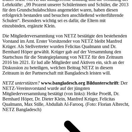
Lehrkräfte: „99 Prozent unserer Schülerinnen und Schüler, die 2013
für den Grundschulabschluss angemeldet waren, haben diesen
erfolgreich bestanden und besuchen anschließend weiterführende
Schulen“. Besonders wichtig sei es dafür, die Eltern mit
einzubinden, ergänzte Klein.
Die Mitgliederversammlung von NETZ bestätigte den bestehenden
Vorstand im Amt. Erster Vorsitzender von NETZ bleibt Manfred
Krüger. Als Stellvertreter wurden Felicitas Qualmann und Dr.
Bernhard Höper gewählt. Krüger gab auf der Versammlung den
Startschuss für die Strategieplanung von NETZ für den Zeitraum
2016 bis 2021. Er lud alle Mitglieder und Aktiven ein, sich an der
Diskussion zu beteiligen, welchen Beitrag NETZ in diesem
Zeitraum in der Partnerschaft mit Bangladesch leisten will.
NETZ unterstützen?
www.bangladesch.org
Bildunterschrift
: Der
NETZ-Vereinsvorstand wurde auf der jüngsten
Mitgliederversammlung bestätigt (von links): Heike Proelß, Dr.
Bernhard Höper, Dr. Dieter Klein, Manfred Krüger, Felicitas
Qualmann, Max Stille, Abdullah Al-Farooq. (Foto: Florian Albrecht,
NETZ Bangladesch)