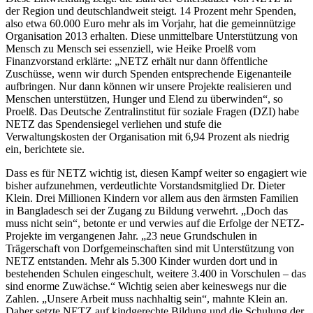
der Region und deutschlandweit steigt. 14 Prozent mehr Spenden,
also etwa 60.000 Euro mehr als im Vorjahr, hat die gemeinnützige
Organisation 2013 erhalten. Diese unmittelbare Unterstützung von
Mensch zu Mensch sei essenziell, wie Heike Proelß vom
Finanzvorstand erklärte: „NETZ erhält nur dann öffentliche
Zuschüsse, wenn wir durch Spenden entsprechende Eigenanteile
aufbringen. Nur dann können wir unsere Projekte realisieren und
Menschen unterstützen, Hunger und Elend zu überwinden“, so
Proelß. Das Deutsche Zentralinstitut für soziale Fragen (DZI) habe
NETZ das Spendensiegel verliehen und stufe die
Verwaltungskosten der Organisation mit 6,94 Prozent als niedrig
ein, berichtete sie.
Dass es für NETZ wichtig ist, diesen Kampf weiter so engagiert wie
bisher aufzunehmen, verdeutlichte Vorstandsmitglied Dr. Dieter
Klein. Drei Millionen Kindern vor allem aus den ärmsten Familien
in Bangladesch sei der Zugang zu Bildung verwehrt. „Doch das
muss nicht sein“, betonte er und verwies auf die Erfolge der NETZ-
Projekte im vergangenen Jahr. „23 neue Grundschulen in
Trägerschaft von Dorfgemeinschaften sind mit Unterstützung von
NETZ entstanden. Mehr als 5.300 Kinder wurden dort und in
bestehenden Schulen eingeschult, weitere 3.400 in Vorschulen – das
sind enorme Zuwächse.“ Wichtig seien aber keineswegs nur die
Zahlen. „Unsere Arbeit muss nachhaltig sein“, mahnte Klein an.
Daher setzte NETZ auf kindgerechte Bildung und die Schulung der