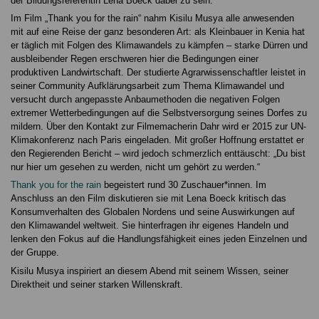
der Bildungsreferentin Lena Boeck dabei zu sein.
Im Film „Thank you for the rain“ nahm Kisilu Musya alle anwesenden
mit auf eine Reise der ganz besonderen Art: als Kleinbauer in Kenia hat
er täglich mit Folgen des Klimawandels zu kämpfen – starke Dürren und
ausbleibender Regen erschweren hier die Bedingungen einer
produktiven Landwirtschaft. Der studierte Agrarwissenschaftler leistet in
seiner Community Aufklärungsarbeit zum Thema Klimawandel und
versucht durch angepasste Anbaumethoden die negativen Folgen
extremer Wetterbedingungen auf die Selbstversorgung seines Dorfes zu
mildern. Über den Kontakt zur Filmemacherin Dahr wird er 2015 zur UN-
Klimakonferenz nach Paris eingeladen. Mit großer Hoffnung erstattet er
den Regierenden Bericht – wird jedoch schmerzlich enttäuscht: „Du bist
nur hier um gesehen zu werden, nicht um gehört zu werden.“
Thank you for the rain
begeistert rund 30 Zuschauer*innen. Im
Anschluss an den Film diskutieren sie mit Lena Boeck kritisch das
Konsumverhalten des Globalen Nordens und seine Auswirkungen auf
den Klimawandel weltweit. Sie hinterfragen ihr eigenes Handeln und
lenken den Fokus auf die Handlungsfähigkeit eines jeden Einzelnen und
der Gruppe.
Kisilu Musya inspiriert an diesem Abend mit seinem Wissen, seiner
Direktheit und seiner starken Willenskraft.