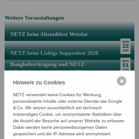
Weitere Veranstaltungen
NETZ beim Altstadtfest Wetzlar
AUG
22
2026
NETZ beim Liebigs Suppenfest 2026
NOV
Bangladeschtagung und NETZ-
01
2026
Mitgliederversammlung 2027
JUN
✖
Hinweis zu Cookies
11
2027
NETZ verwendet keine Cookies für Werbung,
personalisierte Inhalte oder externe Dienste wie Google
& Co. Wir setzen ausschließlich ein technisch
notwendiges Cookie, um anonymisierte Statistiken über
die Anzahl der Besuche auf unserer Website zu erfassen.
Dabei werden keine personenbezogenen Daten
gespeichert und die IP-Adresse wird anonymisiert.
NETZ Partnerschaft für Entwicklung und Gerechtigkeit e.V.