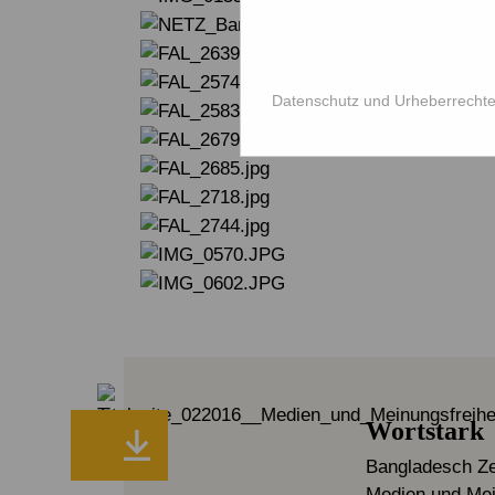
Datenschutz und Urheberrecht
Wortstark
Bangladesch Zei
Medien und Mei