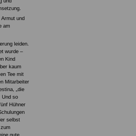
g und
msetzung.
r Armut und
me am
erung leiden.
et wurde –
en Kind
aber kaum
zen Tee mit
n Mitarbeiter
stina, „die
. Und so
fünf Hühner
 Schulungen
er selbst
m zum
eine gute