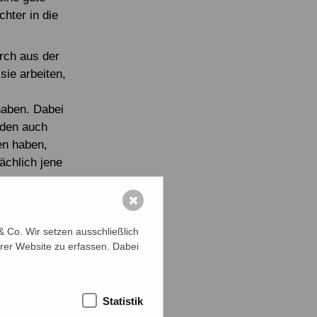
chter in die
rch aus der
sie arbeiten,
haben. Dabei
rden auch
en haben,
ächlich jene
✖
 das an –
ießt die
 Co. Wir setzen ausschließlich
rer Website zu erfassen. Dabei
Statistik