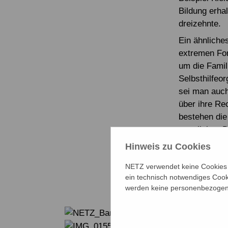
Bildung erhal
dreizehnte.
Ein ähnliche
extremen For
um die Famili
Selbsthilfeo
sei man auch
über ihre Re
bestehen die
staatlichen D
Hinweis zu Cookies
Eine Gruppen
Global denke
NETZ verwendet keine Cookies f
Bangladesch
ein technisch notwendiges Cook
werden keine personenbezogene