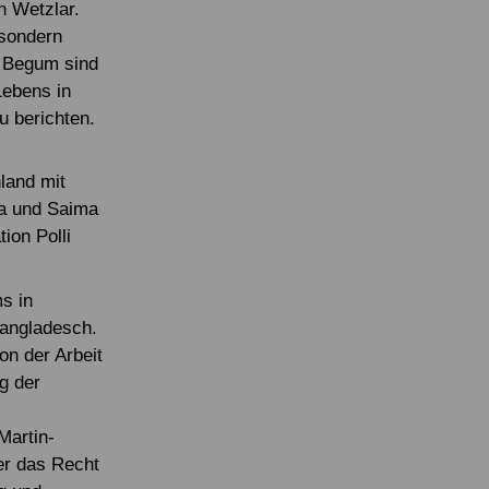
n Wetzlar.
 sondern
a Begum sind
Lebens in
u berichten.
land mit
na und Saima
ion Polli
s in
Bangladesch.
on der Arbeit
g der
Martin-
ber das Recht