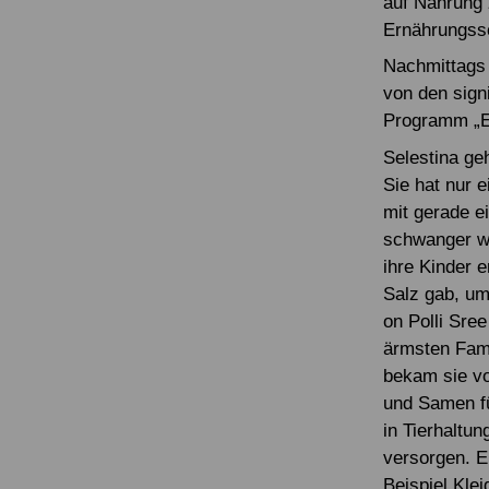
auf Nahrung
Ernährungsso
Nachmittags 
von den sign
Programm „Ei
Selestina ge
Sie hat nur 
mit gerade e
schwanger wa
ihre Kinder 
Salz gab, um
on Polli Sree
ärmsten Fami
bekam sie vo
und Samen fü
in Tierhaltu
versorgen. E
Beispiel Kle