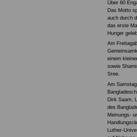
Über 60 Enga
Das Motto sp
auch durch d
das erste Ma
Hunger geleb
Am Freitagab
Gemeinsamke
einem kleine
sowie Shamim
Sree.
Am Samstag g
Bangladesch, 
Dirk Saam, Le
des Banglad
Meinungs- un
Handlungsräu
Luther-Unive