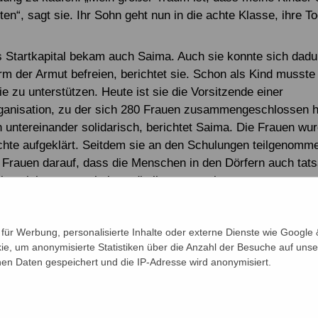
ten“, sagt sie. Ihr Sohn geht nun in die achte Klasse, ihre To
s Startkapital bekam auch Saima. Auch sie konnte sich dadu
m der Armut befreien, berichtet sie. Schon als Kind musste 
e zu unterstützen. Heute ist sie die Vorsitzende einer
rganisation, zu der sich 280 Frauen zusammengeschlossen 
 untereinander solidarisch, berichtet Saima. Die Frauen wu
chte aufgeklärt. Seitdem sie an den Schulungen teilgenomm
 Frauen darauf, dass die Menschen in den Dörfern auch tats
ienstleistungen erhalten, die ihnen zustehen.
arbeit aller Teilnehmenden unter dem Motto „Was geht mich
n, lokal handeln. Wie geht Engagement in Deutschland“ schl
ür Werbung, personalisierte Inhalte oder externe Dienste wie Google &
-Tagung ab.
ie, um anonymisierte Statistiken über die Anzahl der Besuche auf unse
n Daten gespeichert und die IP-Adresse wird anonymisiert.