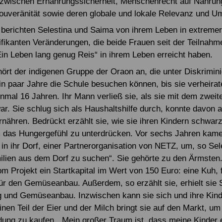
 zwischen Ernährungssicherheit, Menschenrecht auf Nahrun
uveränität sowie deren globale und lokale Relevanz und U
berichten Selestina und Saima von ihrem Leben in extreme
ifikanten Veränderungen, die beide Frauen seit der Teilnah
n Leben lang genug Reis“ in ihrem Leben erreicht haben.
hört der indigenen Gruppe der Oraon an, die unter Diskrimini
ein paar Jahre die Schule besuchen können, bis sie verheirat
inmal 16 Jahren. Ihr Mann verließ sie, als sie mit dem zweit
r. Sie schlug sich als Haushaltshilfe durch, konnte davon 
ernähren. Bedrückt erzählt sie, wie sie ihren Kindern schwar
 das Hungergefühl zu unterdrücken. Vor sechs Jahren kame
 in ihr Dorf, einer Partnerorganisation von NETZ, um, so Sele
lien aus dem Dorf zu suchen“. Sie gehörte zu den Ärmsten
m Projekt ein Startkapital im Wert von 150 Euro: eine Kuh, 
r den Gemüseanbau. Außerdem, so erzählt sie, erhielt sie
ng und Gemüseanbau. Inzwischen kann sie sich und ihre Kind
inen Teil der Eier und der Milch bringt sie auf den Markt, u
idung zu kaufen. „Mein großer Traum ist, dass meine Kinder 