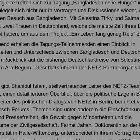
gierte treffen sich zur Tagung „Bangladesch ohne Hunger“ i
iegelt sich nicht nur in Vorträgen und Diskussionen wieder,
en Besuch aus Bangladesch. Mit Selestina Tirky und Saim
l zwei Frauen in Deutschland, welche die meiste Zeit ihres 
t haben, um aus dem Projekt „Ein Leben lang genug Reis“ z
end erhalten die Tagungs-Teilnehmenden einen Einblick in
iten und Unterschiede zwischen Bangladesch und Deutsch
n Rückblick auf die bisherige Deutschlandreise von Selesti
 Ara Begum –Geschäftsführerin der NETZ-Partnerorganisat
ibt Shahidul Islam, stellvertretender Leiter des NETZ-Team
einen detaillierteren Überblick über die politische Lage in 
iter des politischen Dialogs von NETZ in Berlin, berichtet v
esch-Forums. Themen sind unter anderem die Einschränkun
d Pressefreiheit, die Gewalt gegen Minderheiten und die
me der Zivilgesellschaft. Farhat Jahan, Doktorantin an der 
rsität in Halle-Wittenberg, unterscheidet in ihrem Vortrag ü