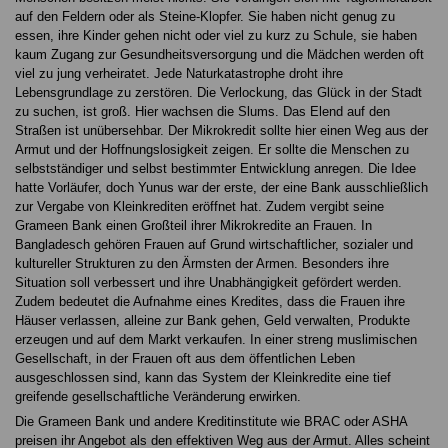
auf den Feldern oder als Steine-Klopfer. Sie haben nicht genug zu
essen, ihre Kinder gehen nicht oder viel zu kurz zu Schule, sie haben
kaum Zugang zur Gesundheitsversorgung und die Mädchen werden oft
viel zu jung verheiratet. Jede Naturkatastrophe droht ihre
Lebensgrundlage zu zerstören. Die Verlockung, das Glück in der Stadt
zu suchen, ist groß. Hier wachsen die Slums. Das Elend auf den
Straßen ist unübersehbar. Der Mikrokredit sollte hier einen Weg aus der
Armut und der Hoffnungslosigkeit zeigen. Er sollte die Menschen zu
selbstständiger und selbst bestimmter Entwicklung anregen. Die Idee
hatte Vorläufer, doch Yunus war der erste, der eine Bank ausschließlich
zur Vergabe von Kleinkrediten eröffnet hat. Zudem vergibt seine
Grameen Bank einen Großteil ihrer Mikrokredite an Frauen. In
Bangladesch gehören Frauen auf Grund wirtschaftlicher, sozialer und
kultureller Strukturen zu den Ärmsten der Armen. Besonders ihre
Situation soll verbessert und ihre Unabhängigkeit gefördert werden.
Zudem bedeutet die Aufnahme eines Kredites, dass die Frauen ihre
Häuser verlassen, alleine zur Bank gehen, Geld verwalten, Produkte
erzeugen und auf dem Markt verkaufen. In einer streng muslimischen
Gesellschaft, in der Frauen oft aus dem öffentlichen Leben
ausgeschlossen sind, kann das System der Kleinkredite eine tief
greifende gesellschaftliche Veränderung erwirken.
Die Grameen Bank und andere Kreditinstitute wie BRAC oder ASHA
preisen ihr Angebot als den effektiven Weg aus der Armut. Alles scheint