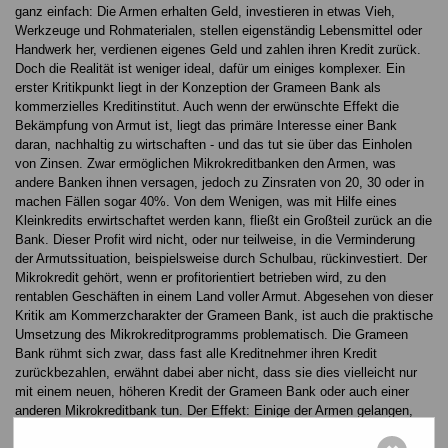
ganz einfach: Die Armen erhalten Geld, investieren in etwas Vieh,
Werkzeuge und Rohmaterialen, stellen eigenständig Lebensmittel oder
Handwerk her, verdienen eigenes Geld und zahlen ihren Kredit zurück.
Doch die Realität ist weniger ideal, dafür um einiges komplexer. Ein
erster Kritikpunkt liegt in der Konzeption der Grameen Bank als
kommerzielles Kreditinstitut. Auch wenn der erwünschte Effekt die
Bekämpfung von Armut ist, liegt das primäre Interesse einer Bank
daran, nachhaltig zu wirtschaften - und das tut sie über das Einholen
von Zinsen. Zwar ermöglichen Mikrokreditbanken den Armen, was
andere Banken ihnen versagen, jedoch zu Zinsraten von 20, 30 oder in
machen Fällen sogar 40%. Von dem Wenigen, was mit Hilfe eines
Kleinkredits erwirtschaftet werden kann, fließt ein Großteil zurück an die
Bank. Dieser Profit wird nicht, oder nur teilweise, in die Verminderung
der Armutssituation, beispielsweise durch Schulbau, rückinvestiert. Der
Mikrokredit gehört, wenn er profitorientiert betrieben wird, zu den
rentablen Geschäften in einem Land voller Armut. Abgesehen von dieser
Kritik am Kommerzcharakter der Grameen Bank, ist auch die praktische
Umsetzung des Mikrokreditprogramms problematisch. Die Grameen
Bank rühmt sich zwar, dass fast alle Kreditnehmer ihren Kredit
zurückbezahlen, erwähnt dabei aber nicht, dass sie dies vielleicht nur
mit einem neuen, höheren Kredit der Grameen Bank oder auch einer
anderen Mikrokreditbank tun. Der Effekt: Einige der Armen gelangen,
statt ihre Unfreiheit zu überwinden, in eine neue Abhängigkeit. Grameen-