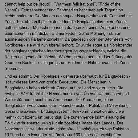
cannot help but be proud!", "Warmest felicitations!", "Pride of the
Nation"). Fernsehsender und Printmedien berichten seit Tagen von
nichts anderem. Die Mauern entlang der Hauptverkehrsstraßen sind mit
Yunus-Plakaten voll gekleistert. Und die Bangladeschis feiern Yunus
enthusiastisch: Menschenmassen drängen zu seinen Ansprachen und
überhäufen ihn mit dicken Blumenketten. Seine Meinung - ob zur
ausstehenden Parlamentswahl in Bangladesch oder den Atomtests von
Nordkorea - sie wird nun überall gehört. Er wurde sogar als Vorsitzender
der bangladeschischen Interimsregierung vorgeschlagen, welche die
Regierungsgeschäfte nächste Woche übernehmen soll. Der Gründer der
Grameen Bank ist schlagartig zum Helden der Nation avanciert. Yunus
Superstar.
Und es stimmt. Der Nobelpreis - der erste überhaupt für Bangladesch -
ist für dieses Land von großer Bedeutung. Die Menschen in
Bangladesch haben nicht oft Grund, auf ihr Land stolz zu sein. Die
restliche Welt kennt ihre Heimat nur als von Überschwemmungen und
Wirbelstürmen gebeuteltes Armenhaus. Die Korruption, die in
Bangladesch verschiedenste Lebensbereiche - Politik und Verwaltung,
Gesundheitswesen, Bildungssystem, Telekommunikation und viele
mehr - durchzieht, ist berüchtigt. Die zunehmende Islamisierung der
Politik wirbt ebenso wenig für ein positives Image des Landes. Der
Nobelpreis ist seit der blutig erkämpften Unabhängigkeit von Pakistan
1971 und dem Ende der Militärdiktatur 1991 eines der wichtigsten