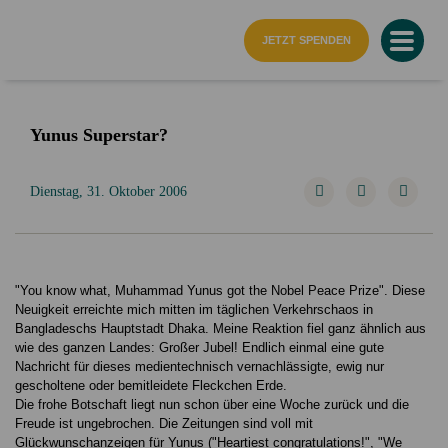
Startseite
JETZT SPENDEN
Yunus Superstar?
Dienstag, 31. Oktober 2006
"You know what, Muhammad Yunus got the Nobel Peace Prize". Diese
Neuigkeit erreichte mich mitten im täglichen Verkehrschaos in
Bangladeschs Hauptstadt Dhaka. Meine Reaktion fiel ganz ähnlich aus
wie des ganzen Landes: Großer Jubel! Endlich einmal eine gute
Nachricht für dieses medientechnisch vernachlässigte, ewig nur
gescholtene oder bemitleidete Fleckchen Erde.
Die frohe Botschaft liegt nun schon über eine Woche zurück und die
Freude ist ungebrochen. Die Zeitungen sind voll mit
Glückwunschanzeigen für Yunus ("Heartiest congratulations!", "We