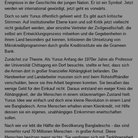
Ereignisse in der Geschichte der jungen Nation. Er ist ein Symbol: Jetzt
werden wir international gewürdigt, jetzt geht es vorwärts.
Doch so sehr Yunus öffentlich gefeiert wird: Es gibt auch kritische
Stimmen. Auf institutioneller Ebene kann und soll Kritik jetzt vielleicht
nicht geäußert werden, aber einzelne Vertreter der Zivilgesellschaft, die
selbst am Entwicklungsprozess mitwirken und die Gegebenheiten in
ihrem Land besonders gut kennen, kritisieren die Umsetzung von
Mikrokreditprogrammen durch große Kreditinstitute wie die Grameen
Bank.
Zunächst zur Theorie. Als Yunus Anfang der 1970er Jahre als Professor
der Universität Chittagong ein Dorf besuchte, stellte er fest, dass sich
die Armen dort in großer finanzieller Abhängigkeit befanden. Die
Handwerker und Landarbeiter mussten sich erst beim Rohstoffhändler
verschulden, bevor sie ihre Arbeit beginnen konnten. Sie besaßen das
wenige Geld für den Einkauf nicht. Daraus entstand ein ewiger Kreis der
Abhängigkeit, der die Menschen in einem sklavenartigen Zustand hielt.
Yunus Idee war einfach und doch eine kleine Revolution in einem Land
wie Bangladesch. Arme Menschen erhalten einen Kleinkredit, mit Hilfe
dessen sie ein eigenes, unabhängiges Einkommen erwirtschaften
sollen.
Nach wie vor lebt die Hälfte der Bevölkerung Bangladeschs - das sind
immerhin rund 70 Millionen Menschen - in großer Armut. Diese
Menschen besitzen meist nichts. Sie verdingen sich mit Taglöhnerarbeit