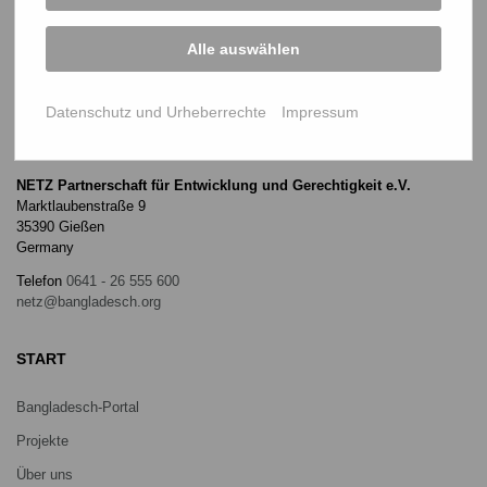
Alle auswählen
Datenschutz und Urheberrechte
Impressum
NETZ Partnerschaft für Entwicklung und Gerechtigkeit e.V.
Marktlaubenstraße 9
35390 Gießen
Germany
Telefon
0641 - 26 555 600
netz@bangladesch.org
START
Bangladesch-Portal
Projekte
Über uns