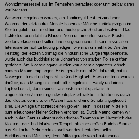
Wohnzimmersessel aus im Fernsehen betrachtet oder unmittelbar daran
vorüber fährt.
Wir waren eingeladen worden, am Thadingyut-Fest teilzunehmen.
Während der letzten drei Monate haben die Mönche zurückgezogen im
Kloster gelebt, dort meditiert und theologische Studien absolviert. Das
Lichterfest beendet ihre Klausur. Von nun an dürfen sie das Kloster
wieder verlassen und sollen ihre neu gewonnenen Erkenntnisse allen
Interessierten auf Einladung predigen, wie man uns erklärte. Wie der
Festzug, der letzten Sonntag die hinduistische Durga Puja beendete,
wurde auch das buddhistische Lichterfest von starken Polizeikräften
gesichert. Am Klostereingang wurden von einem eloquenten Mönch
namens Maung empfangen. Er ist gerade einmal 30 Jahre alt, hat in
Norwegen studiert und spricht fließend Englisch. Etwas erstaunt war ich
darüber, dass Maung ein - recht oft klingelndes - Handy und einen
Laptop besitzt, der in seinem ansonsten recht spartanisch
eingerichteten Zimmer irgendwie deplaziert wirkte. Er führte uns durch
das Kloster, dem u.a. ein Waisenhaus und eine Schule angegliedert
sind. Die Anlage umschließt einen großen Teich, in dessen Mitte ein
bunt erleuchteter kleiner Schrein errichtet ist. Durch Maung kamen wir
auch in den Genuss einer buddhistischen Zeremonie im Herzstück des
Klosters, dem buddhistischen Tempel mit einer großen Buddha-Statue
aus Sri Lanka. Sehr eindrucksvoll war das Lichterfest selbst.
Buddhisten und Muslime, deren Alltag gerade vom Fastenmonat