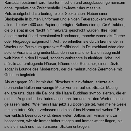
Ramadan bestimmt wird, feierten friedlich und ausgelassen gemeinsam
ohne irgendwelche Zwischenfälle. Inwieweit das massive
Polizeiaufgebot dazu beitrug, bleibt Spekulation. Neben einer
Blaskapelle in bunten Uniformen und einigen Feuerspuckern waren vor
allem die etwa 400 aus Papier gefertigten Ballons eine große Attraktion,
die bis spät in die Nacht himmelwärts geschickt wurden. Ihre Form
ähnelte meist überdimensionalen Kondomen, manche waren als Fische
oder Flugzeuge aufgemacht. Auftrieb erhielten sie durch brennende, in
Wachs und Petroleum getränkte Stoffbündel. In Deutschland wäre eine
solche Veranstaltung undenkbar, denn so mancher Ballon stieg nicht
weit hinauf in den Himmel, sondern verbrannte in niedriger Höhe und
stürzte auf umliegende Häuser, Bäume oder Besucher; einer stürzte
sogar in Lounge des Moderators, der die mehrstündige Zeremonie mit
Gebeten begleitete.
Als wir gegen 20 Uhr mit drei Rikschas zurückfuhren, stürzte ein
brennender Ballon nur wenige Meter vor uns auf die Straße. Maung
erklärte uns, dass die Ballons die Haare Buddhas symbolisierten, die er
sich im Angesicht des Todes abgeschnitten und mit den Worten fallen
gelassen hatte: "Wie mein Haar jetzt zu Boden gleitet, wird meine Seele
meinen toten Körper verlassen und hinauf ins Nirvana schweben." Es
war wirklich beeindruckend, diese vielen Ballons am Firmament zu
beobachten, wie sie immer höher stiegen und immer weiter flogen, bis
sie sich nach und nach unseren Blicken entzogen.