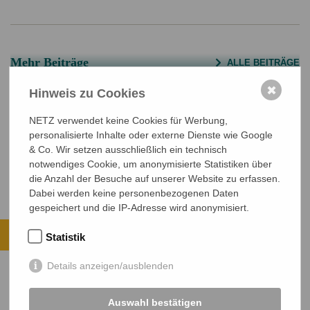
Mehr Beiträge
ALLE BEITRÄGE
Ehrenamtscafé bei NETZ – Engagieren,
✖
Hinweis zu Cookies
Vernetzen, Austauschen
Menschenwürde im Ausverkauf – NETZ
NETZ verwendet keine Cookies für Werbung,
How They Stop It!
protestiert gegen Kürzungen in der
personalisierte Inhalte oder externe Dienste wie Google
& Co. Wir setzen ausschließlich ein technisch
Entwicklungszusammenarbeit
notwendiges Cookie, um anonymisierte Statistiken über
die Anzahl der Besuche auf unserer Website zu erfassen.
Dabei werden keine personenbezogenen Daten
gespeichert und die IP-Adresse wird anonymisiert.
Ihre Spende kommt an.
Statistik
ALLE PROJEKTE ANSEHEN
Details anzeigen/ausblenden
JETZT SPENDEN
Auswahl bestätigen
Sichere SSL-Verbindung