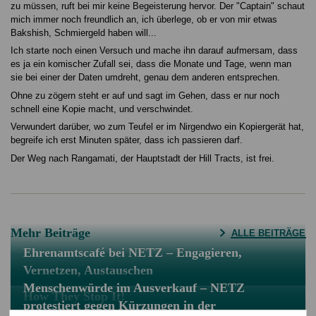
zu müssen, ruft bei mir keine Begeisterung hervor. Der "Captain" schaut
mich immer noch freundlich an, ich überlege, ob er von mir etwas
Bakshish, Schmiergeld haben will...
Ich starte noch einen Versuch und mache ihn darauf aufmersam, dass
es ja ein komischer Zufall sei, dass die Monate und Tage, wenn man
sie bei einer der Daten umdreht, genau dem anderen entsprechen.
Ohne zu zögern steht er auf und sagt im Gehen, dass er nur noch
schnell eine Kopie macht, und verschwindet.
Verwundert darüber, wo zum Teufel er im Nirgendwo ein Kopiergerät hat,
begreife ich erst Minuten später, dass ich passieren darf.
Der Weg nach Rangamati, der Hauptstadt der Hill Tracts, ist frei.
Mehr Beiträge
ALLE BEITRÄGE
Ehrenamtscafé bei NETZ – Engagieren,
Vernetzen, Austauschen
Menschenwürde im Ausverkauf – NETZ
How They Stop It!
protestiert gegen Kürzungen in der