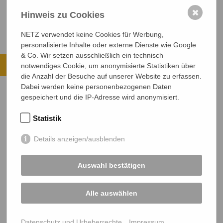
Entwicklungszusammenarbeit
✖
Hinweis zu Cookies
NETZ verwendet keine Cookies für Werbung,
personalisierte Inhalte oder externe Dienste wie Google
Ihre Spende kommt an.
& Co. Wir setzen ausschließlich ein technisch
notwendiges Cookie, um anonymisierte Statistiken über
die Anzahl der Besuche auf unserer Website zu erfassen.
ALLE PROJEKTE ANSEHEN
Dabei werden keine personenbezogenen Daten
gespeichert und die IP-Adresse wird anonymisiert.
JETZT SPENDEN
Sichere SSL-Verbindung
Statistik
Details anzeigen/ausblenden
Auswahl bestätigen
Alle auswählen
NETZ Partnerschaft für Entwicklung und Gerechtigkeit e.V.
Marktlaubenstraße 9
Datenschutz und Urheberrechte
Impressum