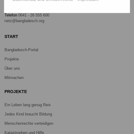
35390 Gießen
Germany
Telefon
0641 - 26 555 600
netz@bangladesch.org
START
Bangladesch-Portal
Projekte
Über uns
Mitmachen
PROJEKTE
Ein Leben lang genug Reis
Jedes Kind braucht Bildung
Menschenrechte verteidigen
Katastrophen und Hilfe