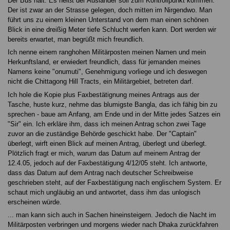
Der Bus hält. Es heißt der Ausländer soll zum Kontrollpunkt kommen.
Der ist zwar an der Strasse gelegen, doch mitten im Nirgendwo. Man
führt uns zu einem kleinen Unterstand von dem man einen schönen
Blick in eine dreißig Meter tiefe Schlucht werfen kann. Dort werden wir
bereits erwartet, man begrüßt mich freundlich.
Ich nenne einem ranghohen Militärposten meinen Namen und mein
Herkunftsland, er erwiedert freundlich, dass für jemanden meines
Namens keine "onumuti", Genehmigung vorliege und ich deswegen
nicht die Chittagong Hill Tracts, ein Militärgebiet, betreten darf.
Ich hole die Kopie plus Faxbestätignung meines Antrags aus der
Tasche, huste kurz, nehme das blumigste Bangla, das ich fähig bin zu
sprechen - baue am Anfang, am Ende und in der Mitte jedes Satzes ein
"Sir" ein. Ich erkläre ihm, dass ich meinen Antrag schon zwei Tage
zuvor an die zuständige Behörde geschickt habe. Der "Captain"
überlegt, wirft einen Blick auf meinen Antrag, überlegt und überlegt.
Plötzlich fragt er mich, warum das Datum auf meinem Antrag der
12.4.05, jedoch auf der Faxbestätigung 4/12/05 steht. Ich antworte,
dass das Datum auf dem Antrag nach deutscher Schreibweise
geschrieben steht, auf der Faxbestätigung nach englischem System. Er
schaut mich ungläubig an und antwortet, dass ihm das unlogisch
erscheinen würde.
... man kann sich auch in Sachen hineinsteigern. Jedoch die Nacht im
Militärposten verbringen und morgens wieder nach Dhaka zurückfahren