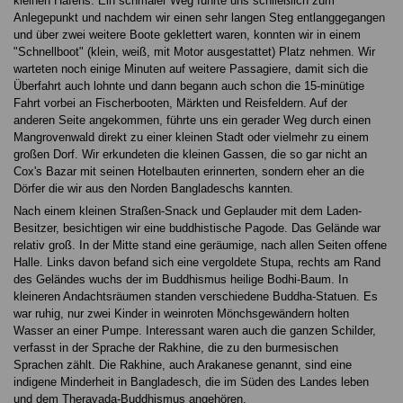
kleinen Hafens. Ein schmaler Weg führte uns schließlich zum
Anlegepunkt und nachdem wir einen sehr langen Steg entlanggegangen
und über zwei weitere Boote geklettert waren, konnten wir in einem
"Schnellboot" (klein, weiß, mit Motor ausgestattet) Platz nehmen. Wir
warteten noch einige Minuten auf weitere Passagiere, damit sich die
Überfahrt auch lohnte und dann begann auch schon die 15-minütige
Fahrt vorbei an Fischerbooten, Märkten und Reisfeldern. Auf der
anderen Seite angekommen, führte uns ein gerader Weg durch einen
Mangrovenwald direkt zu einer kleinen Stadt oder vielmehr zu einem
großen Dorf. Wir erkundeten die kleinen Gassen, die so gar nicht an
Cox's Bazar mit seinen Hotelbauten erinnerten, sondern eher an die
Dörfer die wir aus den Norden Bangladeschs kannten.
Nach einem kleinen Straßen-Snack und Geplauder mit dem Laden-
Besitzer, besichtigen wir eine buddhistische Pagode. Das Gelände war
relativ groß. In der Mitte stand eine geräumige, nach allen Seiten offene
Halle. Links davon befand sich eine vergoldete Stupa, rechts am Rand
des Geländes wuchs der im Buddhismus heilige Bodhi-Baum. In
kleineren Andachtsräumen standen verschiedene Buddha-Statuen. Es
war ruhig, nur zwei Kinder in weinroten Mönchsgewändern holten
Wasser an einer Pumpe. Interessant waren auch die ganzen Schilder,
verfasst in der Sprache der Rakhine, die zu den burmesischen
Sprachen zählt. Die Rakhine, auch Arakanese genannt, sind eine
indigene Minderheit in Bangladesch, die im Süden des Landes leben
und dem Theravada-Buddhismus angehören.