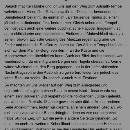
Danach machten Maike und ich uns auf den Weg zum Adinath-Tempel,
welcher dem Hindu-Gott Shiva geweiht ist. Dieser ist besonders in
Bangladesch bekannt, da einmal im Jahr tausende Hindus zu einem
jährlich stattfindenden Fest herkommen. Gleich neben dem Tempel
befindet sich auch eine weitere buddhistische Pagode. Insgesamt ist
der buddhistische und hinduistische Einfluss auf Maheshkhali stark zu
sehen, obwohl auch der Gesang des Muezzin regelmäßig über die
Felder und durch die Straßen zu hören ist. Der Adinath-Tempel befindet
sich auf dem Mainak-Berg, von dem man die Küste und die
Mangrovenwälder überblicken kann. Auch der Blick ins Inselinnere war
wunderschön, da es mit grünen Bergen und Hügeln übersät ist. Gerne
wären wir einmal um den Berg gegangen, um in der tiefer sinkenden
Nachmittagssonne den Ausblick zu genießen, leider fuhr jedoch das
letzte Boot um sechs Uhr abends zurück zum Festland.
So machten wir uns wieder auf den Weg zum Anlegesteg und
ergatterten auch gleich einen Platz in einem Boot. Diese wurde von
einem sehr souverän und respektvoll dreinblickenden Jungen gelenkt,
der wohl nicht älter als 13 Jahre gewesen sein dürfte. An der anderen
Seite angekommen, legten wir diesmal an einem anderen Steg an, wo
sich noch viele weitere Boote drängten, denn es war nur noch eine
halbe Stunde Zeit, um auf die jeweils andere Seite zu gelangen. So
mussten noch ein weiteres Schnellboot und einige kleinere Holzboote
an Land kommen. Während es bei den Bangladeschis einfach aussah