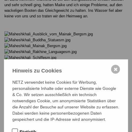
und sehr schnell ging, hatten Maike und ich einige Probleme, auf den
wackeligen Booten das Gleichgewicht zu halten. Ins Wasser fiel aber
keine von uns und so traten wir den Heimweg an.
✖
Hinweis zu Cookies
NETZ verwendet keine Cookies für Werbung,
Mehr Beiträge
personalisierte Inhalte oder externe Dienste wie Google
ALLE BEITRÄGE
& Co. Wir setzen ausschließlich ein technisch
Ehrenamtscafé bei NETZ – Engagieren,
notwendiges Cookie, um anonymisierte Statistiken über
Vernetzen, Austauschen
die Anzahl der Besuche auf unserer Website zu erfassen.
Menschenwürde im Ausverkauf – NETZ
Dabei werden keine personenbezogenen Daten
How They Stop It!
protestiert gegen Kürzungen in der
gespeichert und die IP-Adresse wird anonymisiert.
Entwicklungszusammenarbeit
Statistik