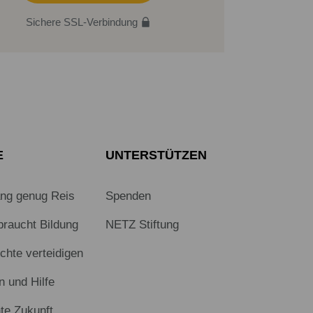
Sichere SSL-Verbindung
E
UNTERSTÜTZEN
ang genug Reis
Spenden
braucht Bildung
NETZ Stiftung
hte verteidigen
n und Hilfe
te Zukunft