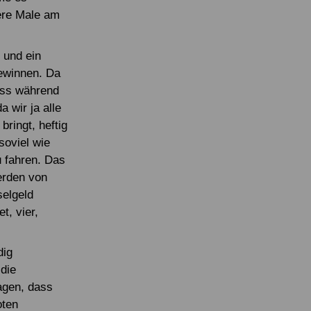
rere Male am
 und ein
gewinnen. Da
muss während
a wir ja alle
ringt, heftig
soviel wie
u fahren. Das
erden von
selgeld
t, vier,
dig
die
agen, dass
oten