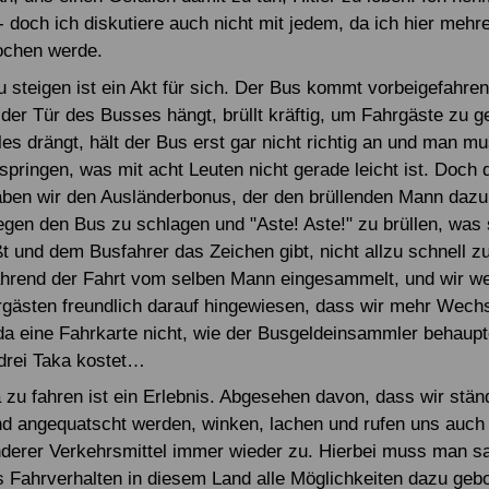
- doch ich diskutiere auch nicht mit jedem, da ich hier meh
ochen werde.
u steigen ist ein Akt für sich. Der Bus kommt vorbeigefahren
 der Tür des Busses hängt, brüllt kräftig, um Fahrgäste zu 
lles drängt, hält der Bus erst gar nicht richtig an und man 
springen, was mit acht Leuten nicht gerade leicht ist. Doch d
aben wir den Ausländerbonus, der den brüllenden Mann dazu b
gen den Bus zu schlagen und "Aste! Aste!" zu brüllen, was 
t und dem Busfahrer das Zeichen gibt, nicht allzu schnell z
hrend der Fahrt vom selben Mann eingesammelt, und wir w
gästen freundlich darauf hingewiesen, dass wir mehr Wech
 eine Fahrkarte nicht, wie der Busgeldeinsammler behaupte
drei Taka kostet…
zu fahren ist ein Erlebnis. Abgesehen davon, dass wir stän
nd angequatscht werden, winken, lachen und rufen uns auch 
derer Verkehrsmittel immer wieder zu. Hierbei muss man s
s Fahrverhalten in diesem Land alle Möglichkeiten dazu geb