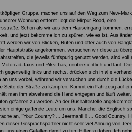
Alle Projekte
Service & Kontakt
Eigene Spendenaktion anlegen
Mitglied werden
chtköpfigen Gruppe, machen uns auf den Weg zum New-Marke
unserer Wohnung entfernt liegt die Mirpur Road, eine
Jetzt online spenden
rsstraße. Schon als wir aus dem Hauseingang kommen, err
it, und jetzt bekomme ich zu spüren, wie es ist, Ausländer
Tritt werden wir von Blicken, Rufen und öfter auch von Bangl
 der Hauptstraße angekommen, versuchen wir diese zu über
ahrstreifen, die jeweils fünfspurig genutzt werden, sind voll
, Motorrad-Taxis und Rikschas, unübersichtlich und laut. Di
ch gegenseitig links und rechts, drücken sich in alle vorha
 an uns vorbei, während wir versuchen uns durch die Lück
re Seite der Straße zu kämpfen. Kommt ein Fahrzeug auf ei
hält man ihm abwehrend die Hand entgegen und läuft weiter,
fen gefahren zu werden. An der Bushaltestelle angekommen
ich einige gaffende Leute um uns. Manche, die Englisch s
che an, "Your Country? ... Jeermaniii!! ... Good Country. Hi
en dieser Gesprächspartner nicht sehr viel Ahnung von Jeer
n, uns einen Gefallen damit zu tun, Hitler zu loben. Ich ne