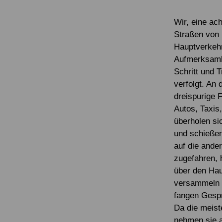
Service & Kontakt
Service & Kontakt
Spenden FAQ
Mitglied werden
Newsletter
Wir, eine a
Straßen von 
Newsletter
Hauptverkeh
Aufmerksamke
Schritt und 
verfolgt. An
dreispurige F
Autos, Taxis
überholen si
und schießen
auf die ande
zugefahren, 
über den Hau
versammeln s
fangen Gesprä
Da die meist
nehmen sie a