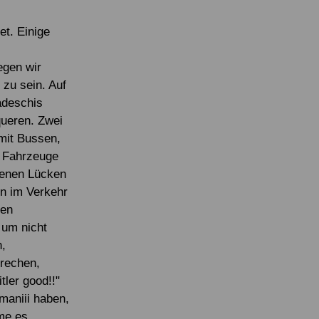
Eigene Spendenaktion anlegen
Mediathek
t. Einige
egen wir
 zu sein. Auf
adeschis
queren. Zwei
 mit Bussen,
e Fahrzeuge
ndenen Lücken
en im Verkehr
nen
 um nicht
,
prechen,
tler good!!"
maniii haben,
hme es