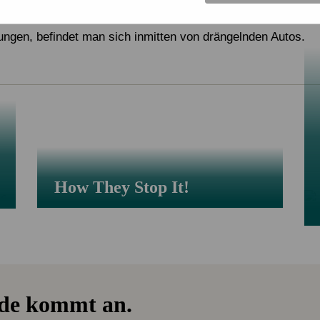
ieht, wenn der Verkehr mal für einen Moment stillsteht. Oh
 setzt der Fahrer die Reise fort. Ist man aus dem rollenden 
ngen, befindet man sich inmitten von drängelnden Autos.
How They Stop It!
nde kommt an.