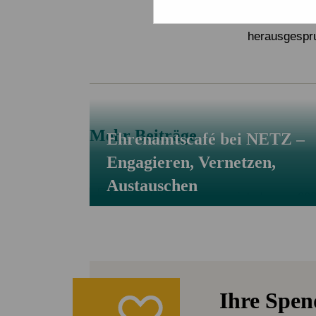
Straße gesch
auf Verluste
herausgespru
Mehr Beiträge
Ehrenamtscafé bei NETZ –
Engagieren, Vernetzen,
Austauschen
Ihre Spe