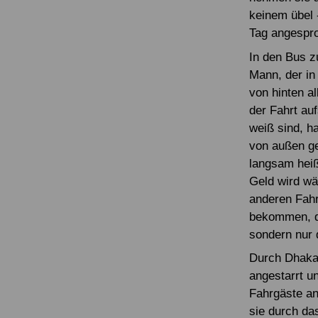
keinem übel 
Tag angespr
In den Bus z
Mann, der in
von hinten a
der Fahrt auf
weiß sind, h
von außen ge
langsam heiß
Geld wird wä
anderen Fahr
bekommen, da
sondern nur 
Durch Dhaka 
angestarrt u
Fahrgäste an
sie durch da