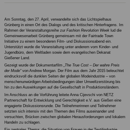
Am Sonntag, den 27. April, verwandelte sich das Lichtspielhaus
Grünberg in einen Ort des Dialogs und des kritischen Hinterfragens. Im
Rahmen der Veranstaltungsreihe zur
Fashion Revolution Week
lud die
Gemeinwesenarbeit Grünberg gemeinsam mit der Fairtrade Town
Initiative zu einem besonderen Film- und Diskussionsabend ein.
Unterstützt wurde die Veranstaltung unter anderem vom Kinder- und
Jugendbüro, dem Weltladen sowie dem evangelischen Dekanat
Gießener Land.
Gezeigt wurde der Dokumentarfilm
„The True Cost – Der wahre Preis
der Mode“
von Andrew Morgan. Der Film aus dem Jahr 2015 beleuchtet
eindrucksvoll die dunklen Seiten der globalen Modeindustrie – von
menschenunwürdigen Arbeitsbedingungen über Umweltzerstörung bis
hin zu den Auswirkungen auf die Gesellschaft in Produktionsländern.
Im Anschluss an die Vorführung leitete Anna Cijevschi von NETZ
Partnerschaft für Entwicklung und Gerechtigkeit e.V. aus Gießen eine
engagierte Diskussionsrunde. Die Teilnehmerinnen und Teilnehmer
setzten sich intensiv mit den Themen des Films auseinander und
versuchten, Brücken zwischen globalen Herausforderungen und lokalem
Handeln zu schlagen.
Ein zentrales Thema: die Situation von Frauen in der Textilindustrie.