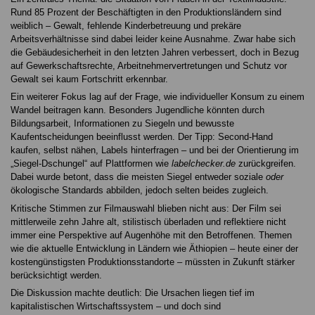
Rund 85 Prozent der Beschäftigten in den Produktionsländern sind
weiblich – Gewalt, fehlende Kinderbetreuung und prekäre
Arbeitsverhältnisse sind dabei leider keine Ausnahme. Zwar habe sich
die Gebäudesicherheit in den letzten Jahren verbessert, doch in Bezug
auf Gewerkschaftsrechte, Arbeitnehmervertretungen und Schutz vor
Gewalt sei kaum Fortschritt erkennbar.
Ein weiterer Fokus lag auf der Frage, wie individueller Konsum zu einem
Wandel beitragen kann. Besonders Jugendliche könnten durch
Bildungsarbeit, Informationen zu Siegeln und bewusste
Kaufentscheidungen beeinflusst werden. Der Tipp: Second-Hand
kaufen, selbst nähen, Labels hinterfragen – und bei der Orientierung im
„Siegel-Dschungel“ auf Plattformen wie
labelchecker.de
zurückgreifen.
Dabei wurde betont, dass die meisten Siegel entweder soziale
oder
ökologische Standards abbilden, jedoch selten beides zugleich.
Kritische Stimmen zur Filmauswahl blieben nicht aus: Der Film sei
mittlerweile zehn Jahre alt, stilistisch überladen und reflektiere nicht
immer eine Perspektive auf Augenhöhe mit den Betroffenen. Themen
wie die aktuelle Entwicklung in Ländern wie Äthiopien – heute einer der
kostengünstigsten Produktionsstandorte – müssten in Zukunft stärker
berücksichtigt werden.
Die Diskussion machte deutlich: Die Ursachen liegen tief im
kapitalistischen Wirtschaftssystem – und doch sind