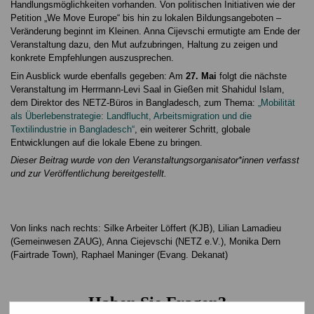
Handlungsmöglichkeiten vorhanden. Von politischen Initiativen wie der
Petition „We Move Europe“ bis hin zu lokalen Bildungsangeboten –
Veränderung beginnt im Kleinen. Anna Cijevschi ermutigte am Ende der
Veranstaltung dazu, den Mut aufzubringen, Haltung zu zeigen und
konkrete Empfehlungen auszusprechen.
Ein Ausblick wurde ebenfalls gegeben: Am
27. Mai
folgt die nächste
Veranstaltung im Herrmann-Levi Saal in Gießen mit Shahidul Islam,
dem Direktor des NETZ-Büros in Bangladesch, zum Thema:
„Mobilität
als Überlebenstrategie: Landflucht, Arbeitsmigration und die
Textilindustrie in Bangladesch
“
, ein weiterer Schritt, globale
Entwicklungen auf die lokale Ebene zu bringen.
Dieser Beitrag wurde von den
Veranstaltungsorganisator*innen
verfasst
und zur Veröffentlichung bereitgestellt.
Von links nach rechts: Silke Arbeiter Löffert (KJB), Lilian Lamadieu
(Gemeinwesen ZAUG), Anna Ciejevschi (NETZ e.V.), Monika Dern
(Fairtrade Town), Raphael Maninger (Evang. Dekanat)
Haben Sie Fragen?