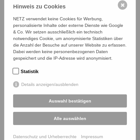
✖
Hinweis zu Cookies
NETZ verwendet keine Cookies für Werbung,
Hallo, ich bin
Gwendolyn Bömeke.
Haben Sie Fragen
personalisierte Inhalte oder externe Dienste wie Google
zur Entwicklungspolitischen Bildungsarbeit mit NETZ?
& Co. Wir setzen ausschließlich ein technisch
Ich helfe Ihnen gerne weiter.
notwendiges Cookie, um anonymisierte Statistiken über
ICH MÖCHTE EINEN WORKSHOP ORGANISIEREN
die Anzahl der Besuche auf unserer Website zu erfassen.
Dabei werden keine personenbezogenen Daten
0641 - 26 555 618
boemeke@bangladesch.org
gespeichert und die IP-Adresse wird anonymisiert.
Statistik
Details anzeigen/ausblenden
Mehr Beiträge
ALLE BEITRÄGE
Auswahl bestätigen
Lernen von Expert*innen: Leben im
Klimahotspot
Lernen durch Begegnung: Der Klimawandel aus
Alle auswählen
erster Hand
Viertklässler*innen engagieren sich für
Datenschutz und Urheberrechte
Impressum
Schulbildung in Bangladesch