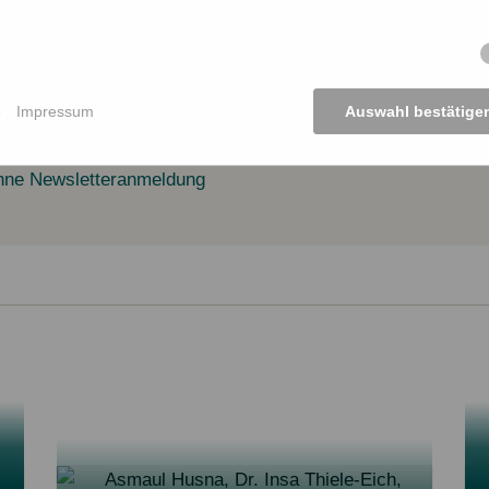
BEIM NEWSLETTER ANME
e
Impressum
Auswahl bestätige
es Formulars erklären Sie, dass Sie unsere
Datenschutzerklärung
gelesen ha
hne Newsletteranmeldung