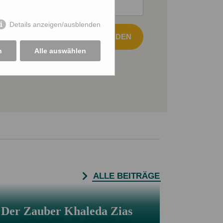
Details anzeigen/ausblenden
LDEN UND DATEI HERUNTERLADEN
n
Alle auswählen
ben und akzeptieren.
ALLE BEITRÄGE
Der Zauber Khaleda Zias