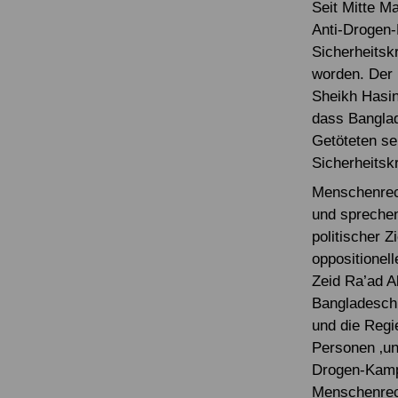
Seit Mitte M
Anti-Drogen
Sicherheitsk
worden. Der 
Sheikh Hasi
dass Bangla
Getöteten se
Sicherheitskr
Menschenrech
und sprechen
politischer Z
oppositionel
Zeid Ra’ad A
Bangladesch:
und die Regie
Personen ‚un
Drogen-Kamp
Menschenrec