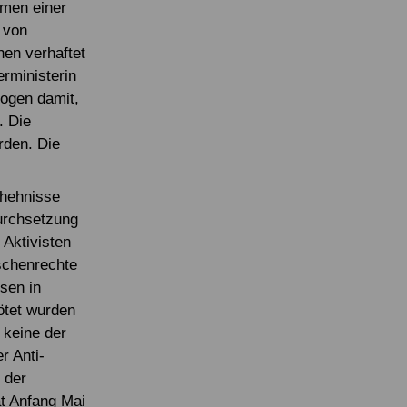
hmen einer
 von
en verhaftet
erministerin
ogen damit,
. Die
rden. Die
chehnisse
Durchsetzung
 Aktivisten
schenrechte
sen in
ötet wurden
 keine der
r Anti-
 der
t Anfang Mai