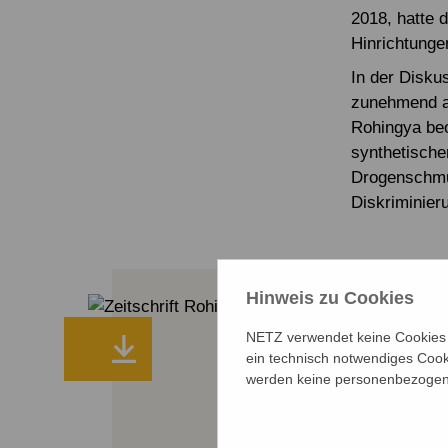
2018, hatte 
Hinrichtunge
In der Disku
zunehmend a
Rohingya beo
synthetische
Drogenschmug
Diskriminieru
Hinweis zu Cookies
Rohingya 
NETZ verwendet keine Cookies f
ein technisch notwendiges Cook
Die NETZ Zeits
werden keine personenbezogene
Geflüchteten-La