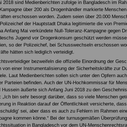
ai 2018 sind Medienberichten zufolge in Bangladesch im Ra
-Kampagne über 200 als Drogenhändler markierte Menschen
räften erschossen worden. Zudem seien über 20.000 Mensch
Polizeichef der Hauptstadt Dhaka legitimierte die von Premi
na Anfang Mai verkündete Null-Toleranz-Kampagne gegen Dr
deschs Jugend vor Drogenkonsum geschützt werden müsse
ien, so der Polizeichef, bei Schusswechseln erschossen wo
äfte hätten sich lediglich verteidigt.
tsverteidiger bezweifeln die offizielle Einordnung der Ges
 von einer Instrumentalisierung der Sicherheitskräfte zur 
iele. Laut Medienberichten sollen sich unter den Opfern auch
ler Parteien befinden. Auch der UN-Hochkommissar für Men
l Hussein äußerte sich Anfang Juni 2018 zu den Geschehnis
 „Ich bin sehr besorgt darüber, dass so viele Menschen get
rung in Reaktion darauf der Öffentlichkeit versicherte, dass
schuldig‘ sei, aber dass es auch zu Fehlern im Rahmen eine
agne kommen könne.“ Bei der turnusgemäßen Überprüfung
htssituation in Bangladesch vor dem UN-Menschenrechtsra