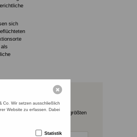
erichtliche
sen sich
eflüchteten
tionsorte
 als
liche
✖
 Co. Wir setzen ausschließlich
rer Website zu erfassen. Dabei
a-Flucht aus Myanmar und dem größten
Statistik