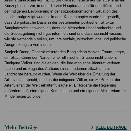
Afsana Binte Amin von NETZ Bangladesch stellte auf dem Seminar ein
Konzeptpapier vor, in dem die vier Hauptursachen für den Rückstand
der indigenen Bevölkerung in der sozioökonomischen Situation des
Landes aufgezeigt wurden. In dem Konzeptpapier wurde festgestellt,
dass die politische Basis in der bestehenden politischen Struktur
Bangladeschs schwach ist, dass die Menschen über Landrechte und
die Gesetzgebung nicht gut informiert sind und dass sie nicht wissen,
wie sie verhandeln sollen, um ihre soziale, wirtschaftliche und politische
Ausgrenzung zu verhindern.
Sanjeeb Drong, Generalsekretär des Bangladesh Adivasi Forum, sagte,
ein Staat könne den Namen einer ethnischen Gruppe nicht ändern.
"Indigene Völker sind diejenigen, die ihre ethnische Identität verloren
haben und im Zuge des Aufbaus eines modernen Staates ihrer
Landrechte beraubt wurden. Wenn die Welt über die Erhaltung der
Artenvielfalt spricht, sind es die indigenen Völker, die 80 Prozent der
Artenvielfalt der Welt erhalten", sagte er. Er forderte die Regierung
außerdem auf, eine eigene Kommission und ein eigenes Ministerium für
Minderheiten zu bilden.
Mehr Beiträge
ALLE BEITRÄGE