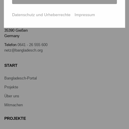
Datenschutz und Urheberrechte
Impressum
NETZ Partnerschaft für Entwicklung und Gerechtigkeit e.V.
Marktlaubenstraße 9
35390 Gießen
Germany
Telefon
0641 - 26 555 600
netz@bangladesch.org
START
Bangladesch-Portal
Projekte
Über uns
Mitmachen
PROJEKTE