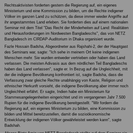
Rechtsaktivisten forderten gestern die Regierung auf, ein eigenes
Ministerium und eine Kommission zu bilden, um die Rechte indigener
Völker im ganzen Land zu schützen, da diese immer wieder Angriffe auf
ihr angestammtes Land erleben. Sie forderten dies auf einem nationalen
Seminar mit dem Titel "Das Recht der Minderheiten auf Land: Realitäten
und Herausforderungen im Nordwesten Bangladeschs", das von NETZ
Bangladesch im CIRDAP-Auditorium in Dhaka organisiert wurde.
Fazle Hossain Badsha, Abgeordneter aus Rajshahi-2, der der Hauptgast
des Seminars war, sagte: "Ich sehe in meinem Ort keine indigenen
Menschen mehr. Sie wurden entweder vertrieben oder haben das Land
verlassen. Die meisten Adivasis aus dem nördlichen Teil Bangladeschs
haben das Land verlassen", sagte er. In Bezug auf die Ungleichheit, mit
der die indigene Bevölkerung konfrontiert ist, sagte Badsha, dass die
Verfassung zwar gleiche Rechte unabhängig von Kaste, Religion und
ethnischer Herkunft vorsieht, die indigene Bevölkerung aber immer noch
Ungleichheit erfährt. Er sagte, Indien habe ein Ministerium für
Stammesangelegenheiten eingerichtet und im vergangenen Jahr 7.500
Rupien für die indigene Bevölkerung bereitgestellt. "Wir fordern die
Regierung auf, ein eigenes Ministerium zu bilden, eine Kommission zu
bilden und Mittel bereitzustellen, damit die sozioökonomische
Entwicklung der indigenen Völker gewährleistet werden kann", sagte
Badshah.