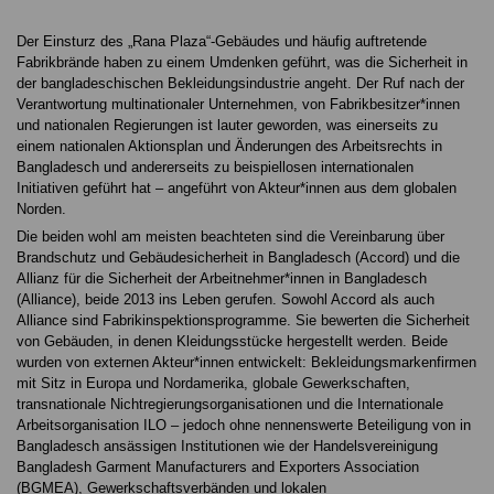
Der Einsturz des „Rana Plaza“-Gebäudes und häufig auftretende
Fabrikbrände haben zu einem Umdenken geführt, was die Sicherheit in
der bangladeschischen Bekleidungsindustrie angeht. Der Ruf nach der
Verantwortung multinationaler Unternehmen, von Fabrikbesitzer*innen
und nationalen Regierungen ist lauter geworden, was einerseits zu
einem nationalen Aktionsplan und Änderungen des Arbeitsrechts in
Bangladesch und andererseits zu beispiellosen internationalen
Initiativen geführt hat – angeführt von Akteur*innen aus dem globalen
Norden.
Die beiden wohl am meisten beachteten sind die Vereinbarung über
Brandschutz und Gebäudesicherheit in Bangladesch (Accord) und die
Allianz für die Sicherheit der Arbeitnehmer*innen in Bangladesch
(Alliance), beide 2013 ins Leben gerufen. Sowohl Accord als auch
Alliance sind Fabrikinspektionsprogramme. Sie bewerten die Sicherheit
von Gebäuden, in denen Kleidungsstücke hergestellt werden. Beide
wurden von externen Akteur*innen entwickelt: Bekleidungsmarkenfirmen
mit Sitz in Europa und Nordamerika, globale Gewerkschaften,
transnationale Nichtregierungsorganisationen und die Internationale
Arbeitsorganisation ILO – jedoch ohne nennenswerte Beteiligung von in
Bangladesch ansässigen Institutionen wie der Handelsvereinigung
Bangladesh Garment Manufacturers and Exporters Association
(BGMEA), Gewerkschaftsverbänden und lokalen