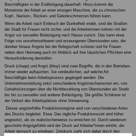
Beschäftigten in der Endfertigung dauerhaft. Hinzu kommt die
Monotonie der Arbeit an einer einzigen Maschine, die zu chronischen
Kopf-, Nacken-, Rücken- und Gelenkschmerzen führen kann.
Wenn die Arbeit nach Einbruch der Dunkelheit endet, sind die Straßen
der Stadt für Frauen nicht sicher, und die Arbeiterinnen kehren mit der
Angst vor sexueller Belästigung nach Hause zurück. Das kann etwa
Folge von unvorhersehbaren und erzwungenen Überstunden sein, die
darüber hinaus Ängste bei der Belegschaft schüren und für Frauen
neben dem Heimweg auch im Hinblick auf ihre häuslichen Pflichten eine
Herausforderung darstellen.
Druck (
chaap
) und Angst (
bhoy
) sind zwei Begriffe, die in den Betrieben
immer wieder auftauchen. Sie verdeutlichen, auf welche Art
Beschäftigte beim Arbeitsprozess gegängelt werden. Die
Unternehmensleitung setzt verschiedene Angstmechanismen ein, von
Gehaltskürzungen über die Nichtbezahlung von Überstunden als Strafe
bis hin zu sexueller und anderer Belästigung. Die größte Schikane ist
der Verlust des Arbeitsplatzes ohne Vorwarnung.
Dieses angsterfüllte Produktionsregime wird von verschiedenen Arten
des Drucks begleitet. Etwa: Das tägliche Produktionsziel wird höher
angesetzt, als es realistischerweise zu erreichen ist. Durch wiederum
geschürte Angstgefühle wird der Druck auf Arbeiter*innen erhöht, die
Arbeit dennoch zu erledigen. Zeitdruck zieht sich dabei durch den