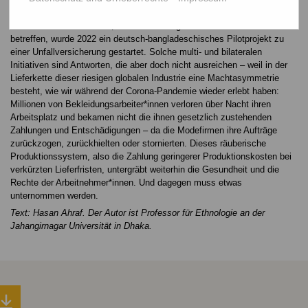
langer Weg.
Neben anderen Initiativen, die das Wohlergehen der Arbeitnehmer
betreffen, wurde 2022 ein deutsch-bangladeschisches Pilotprojekt zu
einer Unfallversicherung gestartet. Solche multi- und bilateralen
Initiativen sind Antworten, die aber doch nicht ausreichen – weil in der
Lieferkette dieser riesigen globalen Industrie eine Machtasymmetrie
besteht, wie wir während der Corona-Pandemie wieder erlebt haben:
Millionen von Bekleidungsarbeiter*innen verloren über Nacht ihren
Arbeitsplatz und bekamen nicht die ihnen gesetzlich zustehenden
Zahlungen und Entschädigungen – da die Modefirmen ihre Aufträge
zurückzogen, zurückhielten oder stornierten. Dieses räuberische
Produktionssystem, also die Zahlung geringerer Produktionskosten bei
verkürzten Lieferfristen, untergräbt weiterhin die Gesundheit und die
Rechte der Arbeitnehmer*innen. Und dagegen muss etwas
unternommen werden.
Text: Hasan Ahraf. Der Autor ist Professor für Ethnologie an der
Jahangirnagar Universität in Dhaka.