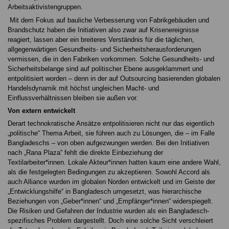
Arbeitsaktivistengruppen.
Mit dem Fokus auf bauliche Verbesserung von Fabrikgebäuden und
Brandschutz haben die Initiativen also zwar auf Krisenereignisse
reagiert, lassen aber ein breiteres Verständnis für die täglichen,
allgegenwärtigen Gesundheits- und Sicherheitsherausforderungen
vermissen, die in den Fabriken vorkommen. Solche Gesundheits- und
Sicherheitsbelange sind auf politischer Ebene ausgeklammert und
entpolitisiert worden – denn in der auf Outsourcing basierenden globalen
Handelsdynamik mit höchst ungleichen Macht- und
Einflussverhältnissen bleiben sie außen vor.
Von extern entwickelt
Derart technokratische Ansätze entpolitisieren nicht nur das eigentlich
„politische“ Thema Arbeit, sie führen auch zu Lösungen, die – im Falle
Bangladeschs – von oben aufgezwungen werden. Bei den Initiativen
nach „Rana Plaza“ fehlt die direkte Einbeziehung der
Textilarbeiter*innen. Lokale Akteur*innen hatten kaum eine andere Wahl,
als die festgelegten Bedingungen zu akzeptieren. Sowohl Accord als
auch Alliance wurden im globalen Norden entwickelt und im Geiste der
„Entwicklungshilfe“ in Bangladesch umgesetzt, was hierarchische
Beziehungen von „Geber*innen“ und „Empfänger*innen“ widerspiegelt.
Die Risiken und Gefahren der Industrie wurden als ein Bangladesch-
spezifisches Problem dargestellt. Doch eine solche Sicht verschleiert