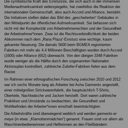
Die symbolische Kraft des Einsturzes, die sich auch in der immensen
Medienaufmerksamkeit widerspiegelte, hat zweifellos die Reaktion der
internationalen Gemeinschaft, also auch Accord und Alliance, bestärkt.
Die Initiativen stellen dabei das Bild des „gescheiterten“ Gebäudes in
den Mittelpunkt der öffentlichen Aufmerksamkeit. Sie befassen sich
nicht mit der Komplexität von Arbeitnehmerrechten und der Gesundheit
der Arbeitnehmer*innen. Zwar ist die Rechtsverbindlichkeit der beiden
Abkommen nach dem „Rana Plaza“-Einsturz eine wichtige, kaum
gekannte Neuerung: Die damals 5600 beim BGMEA registrierten
Fabriken mit mehr als 4,4 Millionen Beschäftigten wurden durch Accord
(1600) oder Alliance (652) überwacht. Von den übrigen 3348 Fabriken
wurde weniger als die Hälfte durch den sogenannten Nationalen
Aktionsplan kontrolliert, zahlreiche Zuliefer-Fabriken fielen aus dem
Raster.
Im Rahmen einer ethnografischen Forschung zwischen 2010 und 2012
war ich sechs Monate lang als Arbeiter bei Asha Garments angestellt,
einer mittelgroßen Strickwarenfabrik, die hauptsächlich T-Shirts,
Oberteile, Nachtwäsche und Jacken herstellt. Dort waren zahlreiche
Praktiken und Umstände zu beobachten, die Gesundheit und
Wohlbefinden der Arbeiter*innen ernsthaft beeinträchtigten.
Die Arbeitskräfte sind überwiegend weiblich und werden
garments-er
meye
(in etwa: „Klamottenmädchen“) genannt. Frauen sind vor allem als
Maschinenbedienerinnen und Helferinnen an den Fließbändern