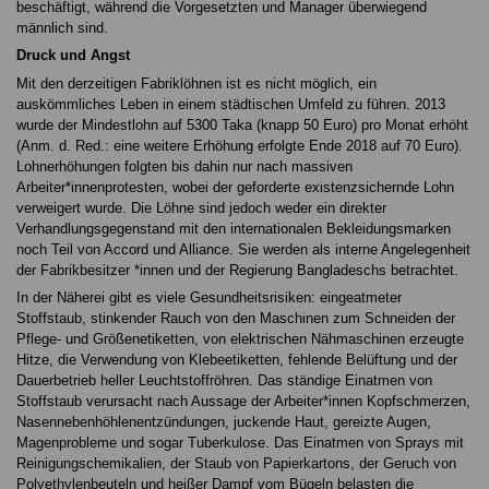
beschäftigt, während die Vorgesetzten und Manager überwiegend
männlich sind.
Druck und Angst
Mit den derzeitigen Fabriklöhnen ist es nicht möglich, ein
auskömmliches Leben in einem städtischen Umfeld zu führen. 2013
wurde der Mindestlohn auf 5300 Taka (knapp 50 Euro) pro Monat erhöht
(Anm. d. Red.: eine weitere Erhöhung erfolgte Ende 2018 auf 70 Euro).
Lohnerhöhungen folgten bis dahin nur nach massiven
Arbeiter*innenprotesten, wobei der geforderte existenzsichernde Lohn
verweigert wurde. Die Löhne sind jedoch weder ein direkter
Verhandlungsgegenstand mit den internationalen Bekleidungsmarken
noch Teil von Accord und Alliance. Sie werden als interne Angelegenheit
der Fabrikbesitzer *innen und der Regierung Bangladeschs betrachtet.
In der Näherei gibt es viele Gesundheitsrisiken: eingeatmeter
Stoffstaub, stinkender Rauch von den Maschinen zum Schneiden der
Pflege- und Größenetiketten, von elektrischen Nähmaschinen erzeugte
Hitze, die Verwendung von Klebeetiketten, fehlende Belüftung und der
Dauerbetrieb heller Leuchtstoffröhren. Das ständige Einatmen von
Stoffstaub verursacht nach Aussage der Arbeiter*innen Kopfschmerzen,
Nasennebenhöhlenentzündungen, juckende Haut, gereizte Augen,
Magenprobleme und sogar Tuberkulose. Das Einatmen von Sprays mit
Reinigungschemikalien, der Staub von Papierkartons, der Geruch von
Polyethylenbeuteln und heißer Dampf vom Bügeln belasten die