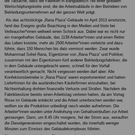
die Tatsache, dass die Fabriken in Bangladesch Teil einer globalen
Wertschöpfungskette sind, die die Arbeitsabläufe in den Betrieben von
Bekleidungsunternehmen auf der ganzen Welt prägt.
Als das achtstöckige „Rana Plaza“-Gebäude im April 2013 einstürzte,
fand das Ereignis große Beachtung in den Medien und löste bei
Verbraucher*innen weltweit einen Schock aus. Dabei war es nicht nur
ein mangelhaftes Gebäude, das 1138 Arbeiter*innen und einen Retter
das Leben kostete, mehr als 2500 Arbeiter*innen verletzte und dazu
führte, dass 150 Menschen bis dato vermisst werden. Zwar wurde
Mohammad Sohel Rana, Eigentümer von „Rana Plaza“ und Politiker,
zusammen mit den Eigentümern fünf anderer Bekleidungsfabriken, die
in dem Gebäude untergebracht waren, schnell für den Vorfall
verantwortlich gemacht. Nicht vergessen werden darf aber: Alle
Konfektionsbetriebe in „Rana Plaza“ waren exportorientiert und hatten
Lieferfristen für die ausländischen Käuferfirmen einzuhalten, bei
Nichteinhaltung drohten finanzielle Verluste und Strafen. Nachdem die
Fabrikbesitzer bereits einen Arbeitstag verloren hatten, da am Vortag
Risse im Gebäude entdeckt und die Arbeit unterbrochen worden war,
wollten sie die Produktion unbedingt rasch wieder aufnehmen. Die
Arbeiter*innen wurden unter Androhung von Gehaltseinbußen zur Arbeit
gezwungen. Dann, um 8.45 Uhr morgens, fiel der Strom aus, woraufhin
die Dieselgeneratoren eingeschaltet wurden, die innerhalb weniger
Minuten zum Einsturz des Gebäudekomplexes führten.