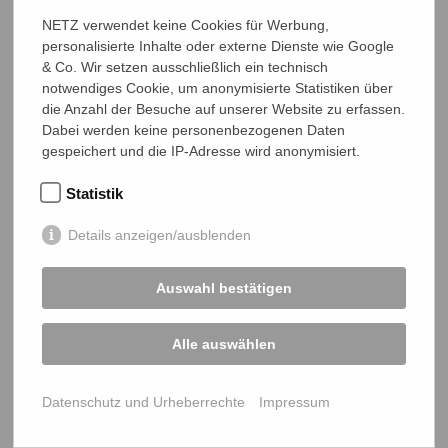
SSL-Verbindung
NETZ verwendet keine Cookies für Werbung,
personalisierte Inhalte oder externe Dienste wie Google
& Co. Wir setzen ausschließlich ein technisch
notwendiges Cookie, um anonymisierte Statistiken über
Mit
16
€
ermöglichen Sie ...
die Anzahl der Besuche auf unserer Website zu erfassen.
einem*r freiwilligen Katastrophenhelfer*in eine dreitägige
Dabei werden keine personenbezogenen Daten
Erstschulung.
gespeichert und die IP-Adresse wird anonymisiert.
Statistik
Details anzeigen/ausblenden
Weitere Projektupdates
ALLE UPDATES
Auswahl bestätigen
Alle auswählen
JULI 2026
Mädchenmannschaft gewinnt Primary Gold
Cup
Datenschutz und Urheberrechte
Impressum