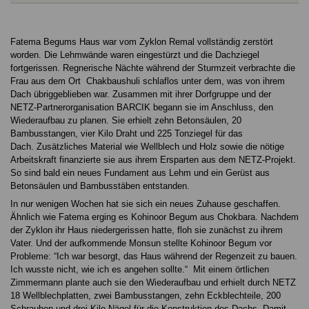
Fatema Begums Haus war vom Zyklon Remal vollständig zerstört
worden. Die Lehmwände waren eingestürzt und die Dachziegel
fortgerissen. Regnerische Nächte während der Sturmzeit verbrachte die
Frau aus dem Ort Chakbaushuli schlaflos unter dem, was von ihrem
Dach übriggeblieben war. Zusammen mit ihrer Dorfgruppe und der
NETZ-Partnerorganisation BARCIK begann sie im Anschluss, den
Wiederaufbau zu planen. Sie erhielt zehn Betonsäulen, 20
Bambusstangen, vier Kilo Draht und 225 Tonziegel für das
Dach. Zusätzliches Material wie Wellblech und Holz sowie die nötige
Arbeitskraft finanzierte sie aus ihrem Ersparten aus dem NETZ-Projekt.
So sind bald ein neues Fundament aus Lehm und ein Gerüst aus
Betonsäulen und Bambusstäben entstanden.
In nur wenigen Wochen hat sie sich ein neues Zuhause geschaffen.
Ähnlich wie Fatema erging es Kohinoor Begum aus Chokbara. Nachdem
der Zyklon ihr Haus niedergerissen hatte, floh sie zunächst zu ihrem
Vater. Und der aufkommende Monsun stellte Kohinoor Begum vor
Probleme: “Ich war besorgt, das Haus während der Regenzeit zu bauen.
Ich wusste nicht, wie ich es angehen sollte.“ Mit einem örtlichen
Zimmermann plante auch sie den Wiederaufbau und erhielt durch NETZ
18 Wellblechplatten, zwei Bambusstangen, zehn Eckblechteile, 200
Schrauben und drei Kilo Nägel für die Konstruktion des Dachs. Damit