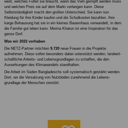
weiß, welches Futter sie braucht, wann das Vieh geimpft werden muss
und welchen Preis sie auf dem Markt verlangen kann. Diese
Selbstständigkeit macht den gro­ßen Unterschied. Sie kann nun
Kleidung für ihre Kin­der kaufen und die Schul­kosten bezahlen. Ihre
karge Behausung hat sie in ein kleines Bauernhaus ver­wandelt, in dem
die Fami­lie gut leben kann. Merina Khatun ist eine Inspiration für das
ganze Dorf.
Was wir 2022 vorhaben
Die NETZ-Partner möchten
9.720
neue Frauen in die Projekte
aufnehmen. Diese sollen besonders dabei unterstützt werden, landwirt­
schaftliche Arbeits- und Le­bensgrundlagen zu schaffen, die den
Auswirkungen des Klimawandels standhalten.
Die Arbeit im Süden Bangladeschs soll systematisch ge­stärkt werden.
Dort, wo die Versalzung von Nutzböden zunehmend die Lebens­
grundlage der Menschen zerstört.