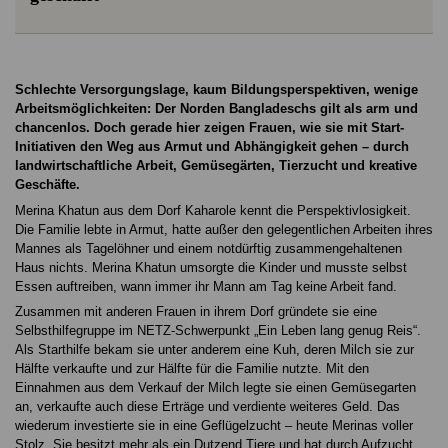
Schlechte Versorgungslage, kaum Bildungs­perspektiven, wenige
Arbeitsmöglichkeiten: Der Norden Bangladeschs gilt als arm und
chancenlos. Doch gerade hier zeigen Frauen, wie sie mit Start-
Initiativen den Weg aus Armut und Abhängigkeit gehen – durch
landwirtschaftliche Arbeit, Gemüsegärten, Tierzucht und kreative
Geschäfte.
Merina Khatun aus dem Dorf Kaharole kennt die Perspektiv­losigkeit.
Die Familie lebte in Armut, hatte außer den gele­gentlichen Arbeiten ihres
Mannes als Tagelöhner und einem notdürftig zusammengehaltenen
Haus nichts. Merina Kha­tun umsorgte die Kinder und musste selbst
Essen auftrei­ben, wann immer ihr Mann am Tag keine Arbeit fand.
Zusammen mit anderen Frauen in ihrem Dorf gründete sie eine
Selbsthilfegruppe im NETZ-Schwerpunkt „Ein Leben lang genug Reis“.
Als Starthilfe bekam sie unter ande­rem eine Kuh, deren Milch sie zur
Hälfte verkaufte und zur Hälfte für die Familie nutzte. Mit den
Einnahmen aus dem Verkauf der Milch legte sie einen Gemüsegarten
an, verkaufte auch diese Erträge und verdiente weiteres Geld. Das
wiederum investierte sie in eine Geflügelzucht – heute Merinas voller
Stolz. Sie besitzt mehr als ein Dutzend Tiere und hat durch Aufzucht