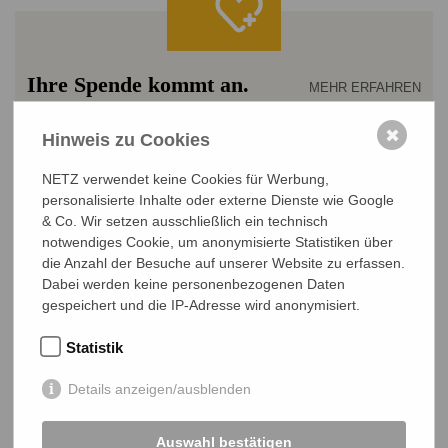
Ihre Spende kommt an.
MEHR ERFAHREN
✖
Hinweis zu Cookies
Betrag wählen
NETZ verwendet keine Cookies für Werbung,
€ 53
€ 93
€ 135
personalisierte Inhalte oder externe Dienste wie Google
& Co. Wir setzen ausschließlich ein technisch
einmalig
monatlich
jährlich
notwendiges Cookie, um anonymisierte Statistiken über
die Anzahl der Besuche auf unserer Website zu erfassen.
Dabei werden keine personenbezogenen Daten
gespeichert und die IP-Adresse wird anonymisiert.
Sichere
JETZT SPENDEN
SSL-Verbindung
Statistik
Details anzeigen/ausblenden
Mit 135 €
erhält eine Familie ...
das Startkapital, um sich dauerhaft ein klimaresistentes
Auswahl bestätigen