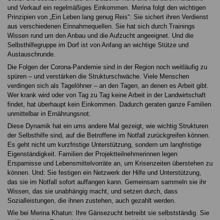
und Verkauf ein regelmäßiges Ein­kommen. Merina folgt den wichtigen
Prinzipien von „Ein Leben lang genug Reis“: Sie sichert ihren Verdienst
aus ver­schiedenen Einnahmequellen. Sie hat sich durch Trainings
Wissen rund um den Anbau und die Aufzucht angeeignet. Und die
Selbsthilfegruppe im Dorf ist von Anfang an wich­tige Stütze und
Austauschrunde.
Die Folgen der Corona-Pandemie sind in der Region noch weitläufig zu
spüren – und verstärken die Strukturschwä­che. Viele Menschen
verdingen sich als Tagelöhner – an den Tagen, an denen es Arbeit gibt.
Wer krank wird oder von Tag zu Tag keine Arbeit in der Landwirtschaft
findet, hat überhaupt kein Einkommen. Dadurch geraten ganze Fami­lien
unmittelbar in Ernährungsnot.
Diese Dynamik hat ein ums andere Mal gezeigt, wie wichtig Strukturen
der Selbsthilfe sind, auf die Betroffene im Not­fall zurückgreifen können.
Es geht nicht um kurzfristige Unterstützung, sondern um langfristige
Eigenständigkeit. Familien der Projektteilnehmerinnen legen
Ersparnisse und Lebensmittelvorräte an, um Krisenzeiten überstehen zu
können. Und: Sie festigen ein Netzwerk der Hilfe und Unterstützung,
das sie im Notfall sofort auffangen kann. Gemeinsam sammeln sie ihr
Wissen, das sie unabhängig macht, und setzen durch, dass
Sozialleistungen, die ihnen zustehen, auch gezahlt werden.
Wie bei Merina Khatun: Ihre Gänsezucht betreibt sie selbst­ständig. Sie