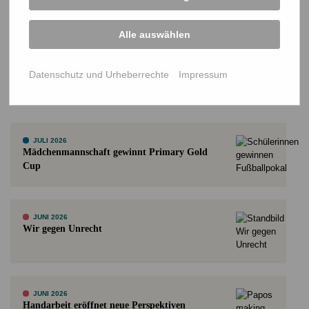
Einkommen zu erwirtschaften.
Alle auswählen
Datenschutz und Urheberrechte
Impressum
Weitere Projektupdates
ALLE UPDATES
JULI 2026
Mädchenmannschaft gewinnt Primary Gold
Cup
JUNI 2026
Wir gegen Unrecht
JUNI 2026
Handarbeit eröffnet neue Perspektiven