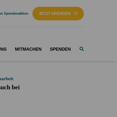
JETZT SPENDEN
ne Spendenaktion
UNS
MITMACHEN
SPENDEN
Projektupdates
Globales lernen
Aktionen
Neues aus den Projekten in Bangladesch
Bildungsmaterial
Spendenaktionen
NETZ-Referent*in einladen
Geschenkkarte
narbeit
Arbeitskreis Bildung
Unternehmensgeschenke
such bei