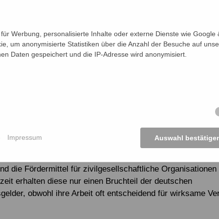
emeinden. Im vergangenen Jahr engagierten sich über 2000
e in Deutschland gemeinsam mit NETZ für eine gerechte un
Welt. Ministerin Schulze betonte die zentrale Bedeutung von
ür Werbung, personalisierte Inhalte oder externe Dienste wie Google &
chkeitsarbeit: „Der öffentliche Gegenwind gegen
ie, um anonymisierte Statistiken über die Anzahl der Besuche auf unse
n Daten gespeichert und die IP-Adresse wird anonymisiert.
zusammenarbeit liegt oft an mangelndem Wissen. Erfolgreic
NETZ, und gezielte Bildungsarbeit können dem entgegenwirk
 zeigten sich beeindruckt von der großen Zahl aktiver Ehrena
ie viele Menschen bereit sind, sich aktiv für eine bessere W
“
m unterstrich, dass eine starke Zivilgesellschaft entscheid
 Entwicklungszusammenarbeit ist. Gemeinsam mit dem Dac
e
Impressum
Auswahl bestätige
t die Organisation, das Bundesministerium für wirtschaftli
it und Entwicklung (BMZ) als eigenständiges und starkes 
nd die Fördermittel für zivilgesellschaftliche Organisationen
zeit erhalten diese nur einen Bruchteil der deutschen
gelder, obwohl ihre Arbeit oft entscheidend für wirksame V