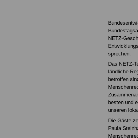
Bundesentwic
Bundestagsab
NETZ-Geschäf
Entwicklungs
sprechen.
Das NETZ-Tea
ländliche Re
betroffen si
Menschenrech
Zusammenarb
besten und e
unseren loka
Die Gäste ze
Paula Steinh
Menschenrech