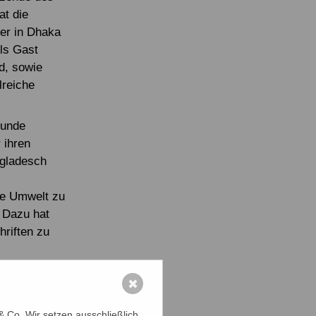
t die
er in Dhaka
ls Gast
d, sowie
lreiche
kunde
 ihren
ngladesch
ie Umwelt zu
. Dazu hat
riften zu
" zusammen,
✖
 Co. Wir setzen ausschließlich