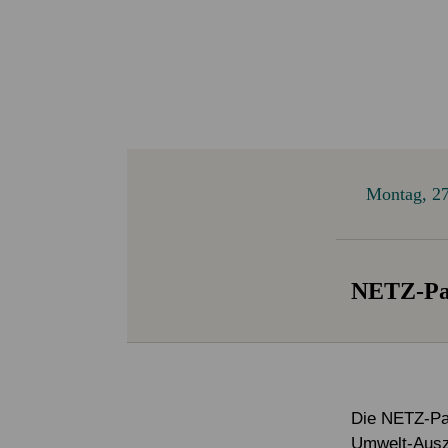
Service & Kontakt
Service & Kontakt
Spenden FAQ
Mitglied werden
Newsletter
Newsletter
Montag, 27
NETZ-Par
Die NETZ-Pa
Umwelt-Ausze