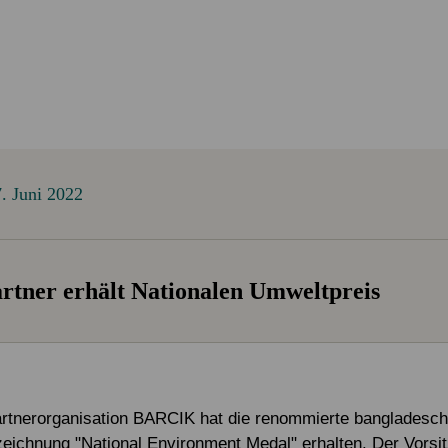
Alle Projekte
Service & Kontakt
Eigene Spendenaktion anlegen
Mitglied werden
Jetzt online spenden
. Juni 2022
tner erhält Nationalen Umweltpreis
rtnerorganisation BARCIK hat die renommierte bangladesch
ichnung "National Environment Medal" erhalten. Der Vorsi