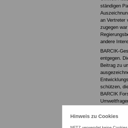
ständigen Pa
Auszeichnung
an Vertrete
zugegen war 
Regierungsbe
andere Intere
BARCIK-Gesc
entgegen. Di
Beitrag zu u
ausgezeichne
Entwicklungs
schützen, di
BARCIK Forsc
Umweltfragen
NETZ arbeit
Hinweis zu Cookies
Arbeitsgebie
NETZ verwendet keine Cookies f