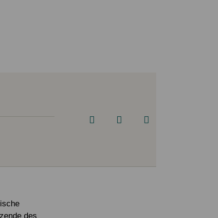
Eigene Spendenaktion anlegen
Mediathek
ische
tzende des