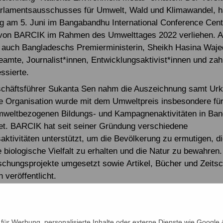
rlamentsausschusses für Umwelt, Wald und Klimawandel, ha
 am 5. Juni im Bangabandhu International Conference Cent
r von BARCIK im Rahmen des Umwelttages 2022 verliehen. A
auch Bangladeschs Premierministerin, Sheikh Hasina Waje
amte, Journalist*innen, Entwicklungsaktivist*innen und zah
ssierte.
häftsführer Sukanta Sen nahm die Auszeichnung samt Ur
e Organisation wurde mit dem Umweltpreis insbesondere für
mweltbezogenen Bildungs- und Kampagnenaktivitäten in Ba
t. BARCIK hat seit seiner Gründung verschiedene
aktivitäten unterstützt, um die Bevölkerung zu ermutigen, d
e biologische Vielfalt zu erhalten und die Natur zu bewahren
hungsprojekte umgesetzt sowie Artikel, Bücher und Zeitsch
 veröffentlicht.
et mit BARCIK im Schwerpunkt "Ein Leben lang genug Reis
t ist die Region Satkhira im Südwesten Bangladeschs.
ür Werbung, personalisierte Inhalte oder externe Dienste wie Google &