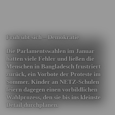
Früh übt sich – Demokratie
Die Parlamentswahlen im Januar
hatten viele Fehler und ließen die
Menschen in Bangladesch frustriert
zurück, ein Vorbote der Proteste im
Sommer. Kinder an NETZ-Schulen
feiern dagegen einen vorbildlichen
Wahlprozess, den sie bis ins kleinste
Detail durchplanen.