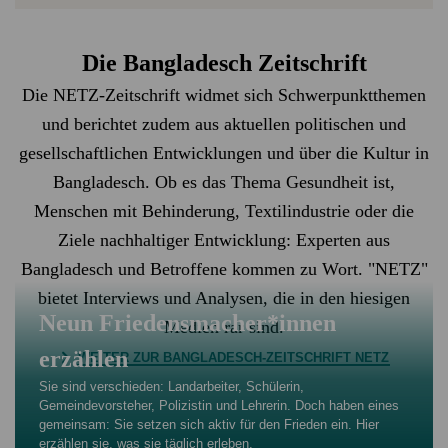
Die Bangladesch Zeitschrift
Die NETZ-Zeitschrift widmet sich Schwerpunktthemen
und berichtet zudem aus aktuellen politischen und
gesellschaftlichen Entwicklungen und über die Kultur in
Bangladesch. Ob es das Thema Gesundheit ist,
Menschen mit Behinderung, Textilindustrie oder die
Ziele nachhaltiger Entwicklung: Experten aus
Bangladesch und Betroffene kommen zu Wort. "NETZ"
bietet Interviews und Analysen, die in den hiesigen
Neun Friedensmacher*innen
Medien rar sind.
erzählen
WEITER ZUR BANGLADESCH-ZEITSCHRIFT NETZ
Sie sind verschieden: Landarbeiter, Schülerin,
Gemeindevorsteher, Polizistin und Lehrerin. Doch haben eines
gemeinsam: Sie setzen sich aktiv für den Frieden ein. Hier
erzählen sie, was sie täglich erleben.